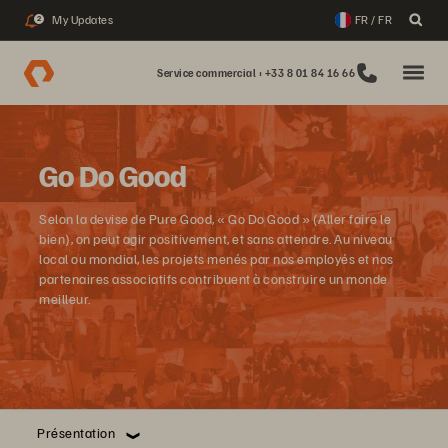
My Updates
FR / FR
2
Service commercial : +33 8 01 84 16 66
Go Do Good
Selon la devise de Pure Good, « Go Do Good » (Aller faire le
bien), on peut agir positivement, et sans attendre. Au niveau
local ou mondial, les projets menés par nos employés et nos
partenaires associatifs contribuent à construire un monde
meilleur.
Présentation