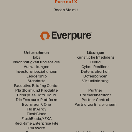
Pure auf X
Reden Sie mit.
Unternehmen
Lösungen
Jobs
Künstliche Intelligenz
Nachhaltigkeit und soziale
Cloud
Auswirkungen
Cyber-Resilienz
Investorenbeziehungen
Datensicherheit
Leadership
Datenbanken
Standorte
Virtualisierung
Executive Briefing Center
Plattform und Produkte
Partner
Enterprise Data Cloud
Partnerübersicht
Die Everpure-Plattform
Partner Central
Evergreen//One
Partnerzertifizierungen
FlashArray
FlashBlade
FlashBlade//EXA
Real-time Enterprise File
Portworx