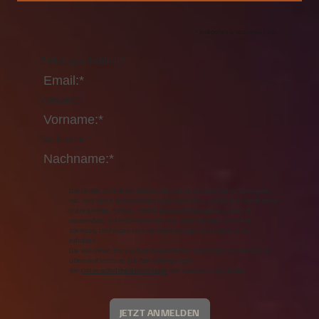
*
indicates a required field.
E-Mail geschäftlich:
*
Vorname:
*
Nachname:
*
Durch das Aktivieren dieses Kästchens ermächtige ich Everpure,
Inc. und seine verbundenen Unternehmen („Everpure“) sowie seine
autorisierten Partner, meine personenbezogenen Daten zu
verwenden, um Informationen und Updates über Produkte,
Services, Umfragen und Veranstaltungen von Everpure zu
erhalten.
Die von Ihnen zur Verfügung gestellten Informationen werden in
Übereinstimmung mit den Bedingungen
der
Datenschutzbestimmungen
von Everpure verwendet.
JETZT ANMELDEN