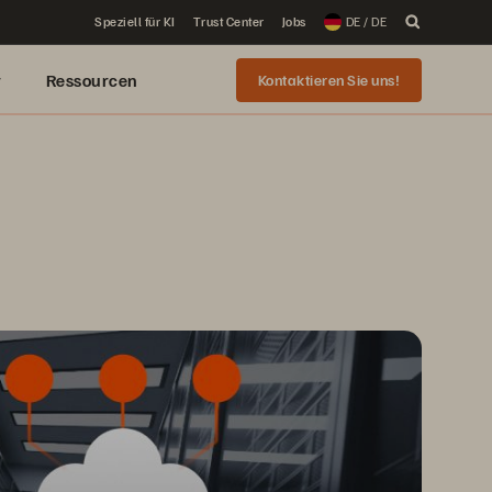
Speziell für KI
Trust Center
Jobs
DE / DE
r
Ressourcen
Kontaktieren Sie uns!