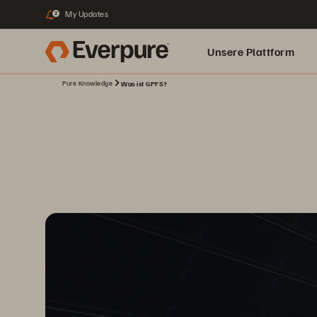
My Updates
2
Unsere Plattform
Pure Knowledge
Was ist GPFS?