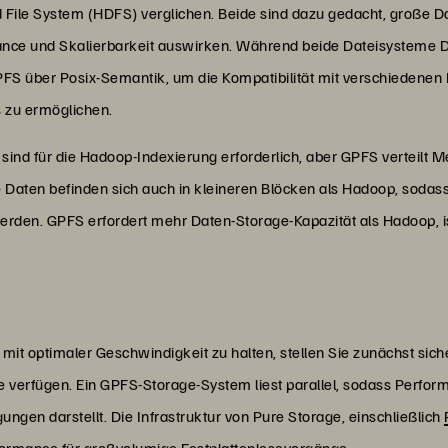
 File System (HDFS) verglichen. Beide sind dazu gedacht, große 
mance und Skalierbarkeit auswirken. Während beide Dateisysteme D
S über Posix-Semantik, um die Kompatibilität mit verschiedenen L
s zu ermöglichen.
ind für die Hadoop-Indexierung erforderlich, aber GPFS verteilt
lte Daten befinden sich auch in kleineren Blöcken als Hadoop, soda
erden. GPFS erfordert mehr Daten-Storage-Kapazität als Hadoop, i
t optimaler Geschwindigkeit zu halten, stellen Sie zunächst siche
e verfügen. Ein GPFS-Storage-System liest parallel, sodass Perfor
ngen darstellt. Die Infrastruktur von Pure Storage, einschließlich
ormance für großvolumige Festplattenlesevorgänge.