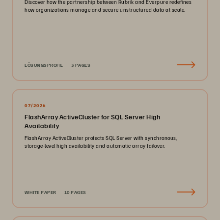
Discover how the partnership between Rubrik and Everpure redefines
how organizations manage and secure unstructured data at scale.
LÖSUNGSPROFIL
3 PAGES
07/2026
FlashArray ActiveCluster for SQL Server High
Availability
FlashArray ActiveCluster protects SQL Server with synchronous,
storage-level high availability and automatic array failover.
WHITE PAPER
10 PAGES