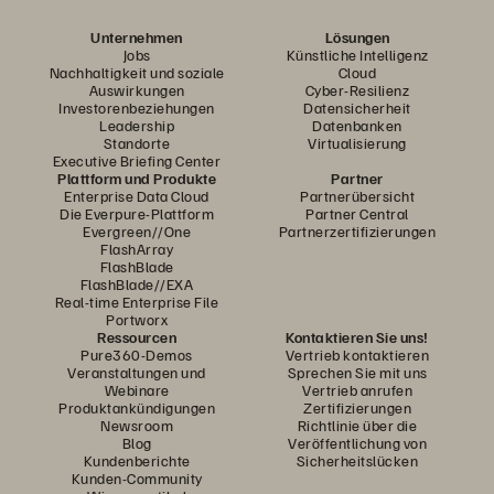
Unternehmen
Lösungen
Jobs
Künstliche Intelligenz
Nachhaltigkeit und soziale
Cloud
Auswirkungen
Cyber-Resilienz
Investorenbeziehungen
Datensicherheit
Leadership
Datenbanken
Standorte
Virtualisierung
Executive Briefing Center
Plattform und Produkte
Partner
Enterprise Data Cloud
Partnerübersicht
Die Everpure-Plattform
Partner Central
Evergreen//One
Partnerzertifizierungen
FlashArray
FlashBlade
FlashBlade//EXA
Real-time Enterprise File
Portworx
Ressourcen
Kontaktieren Sie uns!
Pure360-Demos
Vertrieb kontaktieren
Veranstaltungen und
Sprechen Sie mit uns
Webinare
Vertrieb anrufen
Produktankündigungen
Zertifizierungen
Newsroom
Richtlinie über die
Blog
Veröffentlichung von
Kundenberichte
Sicherheitslücken
Kunden-Community