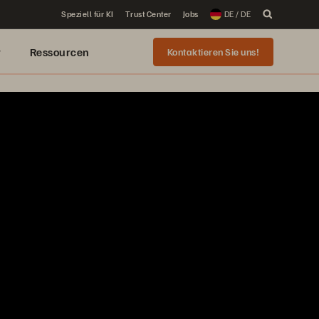
Speziell für KI
Trust Center
Jobs
DE / DE
r
Ressourcen
Kontaktieren Sie uns!