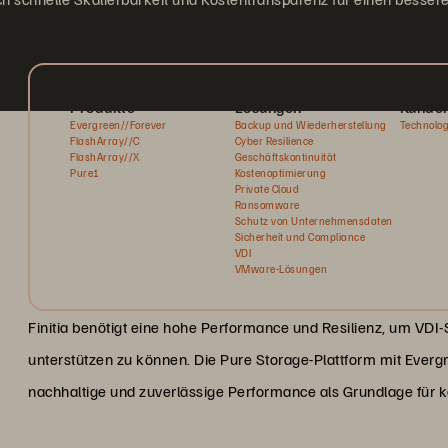
Produkte
Lösungen
Kunde
Evergreen//Forever
Backup und Wiederherstellung
Technolog
FlashArray//C
Cyber Resilience
FlashArray//X
Geschäftskontinuität
Pure1
Kostenoptimierung
Private Cloud
Ransomware
Schutz von Unternehmensdaten
Sicherheit und Compliance
VDI
VMware-Lösungen
Finitia benötigt eine hohe Performance und Resilienz, um VDI-
unterstützen zu können. Die Pure Storage-Plattform mit Ever
nachhaltige und zuverlässige Performance als Grundlage für