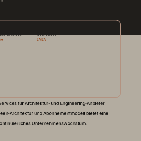
nbranchen
Standort
ie
EMEA
Services für Architektur- und Engineering-Anbieter
green-Architektur und Abonnementmodell bietet eine
 kontinuierliches Unternehmenswachstum.