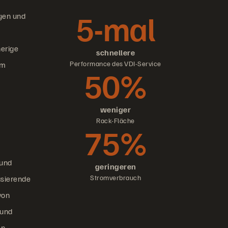
5-mal
igen und
herige
schnellere
Performance des VDI-Service
em
50%
weniger
Rack-Fläche
75%
 und
geringeren
Stromverbrauch
asierende
von
 und
en