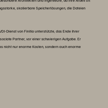
esondere Architekten und Ingenieure, da ihre Arbeit oft
ungsstarke, skalierbare Speicherlösungen, die Dateien
I-Dienst von Finitia unterstützte, das Ende ihrer
ociate Partner, vor einer schwierigen Aufgabe. Er
as nicht nur enorme Kosten, sondern auch enorme
als der Betrieb Hunderter
torage lässt sich unsere
und schneller verwalten.“