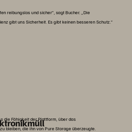
n reibungslos und sicher“, sagt Bucher. „Die
nz gibt uns Sicherheit. Es gibt keinen besseren Schutz.“
 75 % weniger Strom und
 im Rechenzentrum, was uns
Nachhaltigkeitspartner für
demonstrieren.“
ucher
 Partner, Finitia
 die Fähigkeit der Plattform, über das
ektronikmüll
 bleiben, die ihn von Pure Storage überzeugte.