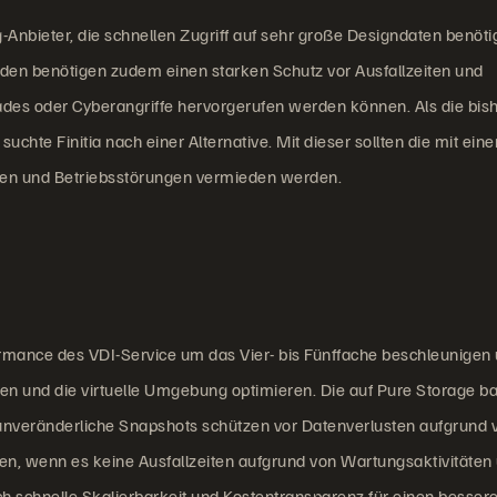
ng-Anbieter, die schnellen Zugriff auf sehr große Designdaten benöt
nden benötigen zudem einen starken Schutz vor Ausfallzeiten und
ades oder Cyberangriffe hervorgerufen werden können. Als die bis
uchte Finitia nach einer Alternative. Mit dieser sollten die mit ein
ten und Betriebsstörungen vermieden werden.
ormance des VDI-Service um das Vier- bis Fünffache beschleunigen
en und die virtuelle Umgebung optimieren. Die auf Pure Storage b
unveränderliche Snapshots schützen vor Datenverlusten aufgrund 
en, wenn es keine Ausfallzeiten aufgrund von Wartungsaktivitäten
 schnelle Skalierbarkeit und Kostentransparenz für einen besser