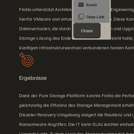
Finitia unterstützt Architektur-, Planungs- und Engineeri
hierfür VMware und virtuelle Desktops nutzen. Diese Ku
Datenverlusten, die durch Wartungsaktivitäten und Upgr
Close
Storage-Lösung das Ende ihrer Lebenszeit erreicht hatte, s
künftigen Infrastrukturwechsel verbundenen hosten Kos
Ergebnisse
Dank der Pure Storage-Plattform konnte Finitia die Perf
gleichzeitig die Effizienz des Storage-Management erhöh
Disaster-Recovery-Umgebung steigert die Resilienz und 
Ransomware-Angriffen. Die IT kann SLAs leichter einhalt
Upgrades gibt. Zudem sorgt das Abonnementmodell durch