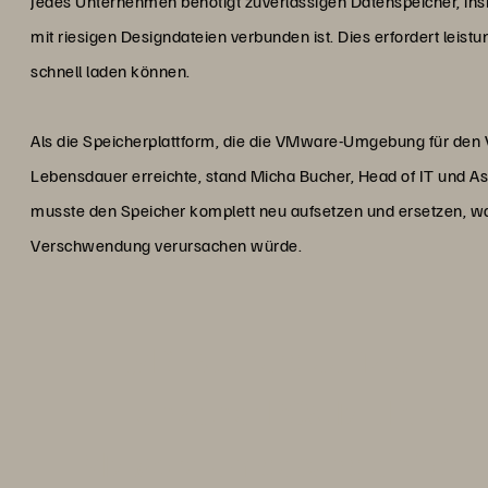
Jedes Unternehmen benötigt zuverlässigen Datenspeicher, insb
mit riesigen Designdateien verbunden ist. Dies erfordert leist
schnell laden können.
Als die Speicherplattform, die die VMware-Umgebung für den VD
Lebensdauer erreichte, stand Micha Bucher, Head of IT und Ass
musste den Speicher komplett neu aufsetzen und ersetzen, w
Verschwendung verursachen würde.
„VDI ist energieeffizienter 
einzelner PCs. Mit Pure S
VMware-Umgebung einfacher 