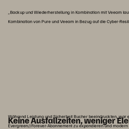
„Backup und Wiederherstellung in Kombination mit Veeam laufe
Kombination von Pure und Veeam in Bezug auf die Cyber-Resilie
„Pure Storage verbraucht
benötigt 50 % weniger Platz
hilft, unser Engagement als 
unsere Kunden zu 
Micha B
Head of IT, Associate
Während Leistung und Sicherheit Bucher beeindruckten, war es
Keine Ausfallzeiten, weniger El
Evergreen//Forever-Abonnement zu expandieren und modern zu