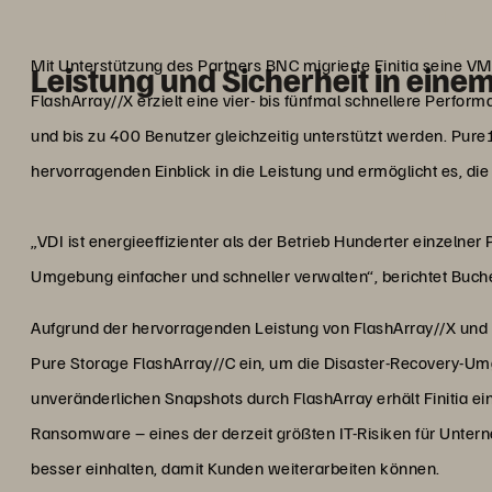
Micha B
Head of IT, Associate
Mit Unterstützung des Partners BNC migrierte Finitia seine 
Leistung und Sicherheit in eine
FlashArray//X erzielt eine vier- bis fünfmal schnellere Perfo
und bis zu 400 Benutzer gleichzeitig unterstützt werden. Pure1
hervorragenden Einblick in die Leistung und ermöglicht es, die
„VDI ist energieeffizienter als der Betrieb Hunderter einzelne
Umgebung einfacher und schneller verwalten“, berichtet Buche
Aufgrund der hervorragenden Leistung von FlashArray//X und d
Pure Storage FlashArray//C ein, um die Disaster-Recovery-U
unveränderlichen Snapshots durch FlashArray erhält Finitia ei
Ransomware – eines der derzeit größten IT-Risiken für Untern
besser einhalten, damit Kunden weiterarbeiten können.