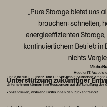
„Pure Storage bietet uns 
brauchen: schnellen, 
energieeffizienten Storage
kontinuierlichem Betrieb in 
nichts Vergl
Micha B
Head of IT, Associate
Finitia ist auf IT-, Finanz- und HR-Services für führende Archite
Unterstützung zukünftiger Ent
Unternehmen können ihre Ressourcen auf die Schaffung der G
konzentrieren, während Finitia ihnen den Rücken freihält.