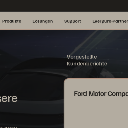
Produkte
Lösungen
Support
Everpure-Partne
Vorgestellte
Kundenberichte
Ford Motor Comp
sere
re Storage.