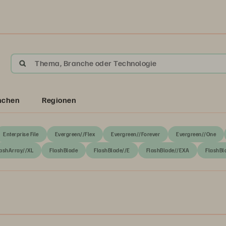
Thema, Branche oder Technologie
nchen
Regionen
Enterprise File
Evergreen//Flex
Evergreen//Forever
Evergreen//One
ashArray//XL
FlashBlade
FlashBlade//E
FlashBlade//EXA
FlashBl