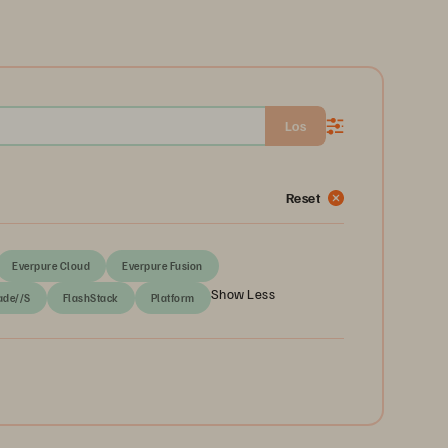
Los
Reset
Everpure Cloud
Everpure Fusion
Show Less
ade//S
FlashStack
Platform