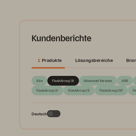
Kundenberichte
1
Produkte
Lösungsbereiche
Bra
Alle
FlashArray//X
Advanced Services
AIRI
FlashArray//C
FlashArray//E
FlashArray//ST
Fl
Deutsch