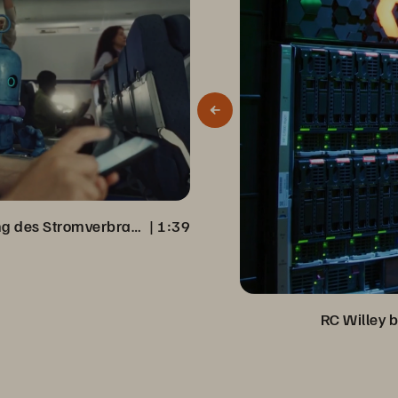
Virgin Media erzielt Senkung des Stromverbrauchs um 98 %
 | 
1:39
RC Willey 