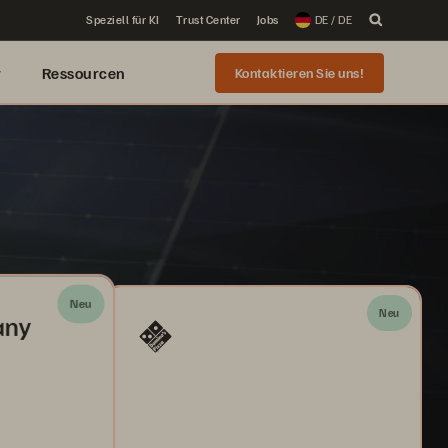
Speziell für KI
Trust Center
Jobs
DE / DE
r
Ressourcen
Kontaktieren Sie uns!
Neu
Neu
any