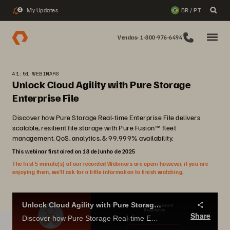
My Updates
BR / PT
2
Vendas: 1-800-976-6494
41:51 WEBINARS
Unlock Cloud Agility with Pure Storage
Enterprise File
Discover how Pure Storage Real-time Enterprise File delivers
scalable, resilient file storage with Pure Fusion™ fleet
management, QoS, analytics, & 99.999% availability.
This webinar first aired on 18 de Junho de 2025
The first 5 minute(s) of our recorded Webinars are open; however, if you are
enjoying them, we’ll ask for a little information to finish watching.
Unlock Cloud Agility with Pure Storage Enterprise File
Share
Discover how Pure Storage Real-time Enterprise File delivers scalable, resilient file storage with Pure Fusion™ fleet management, QoS, analytics, & 99.999% availability