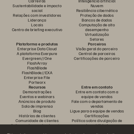
Carreiras
Inteligência artificial
Sustentabilidade e impacto
Nuvem
social
Resiliência cibernética
Relações com investidores
Proteção de dados
Liderança
Bancos de dados
Locais
Computação de alto
Centro de briefing executivo
desempenho
Virtualização
Setores
Plataforma e produtos
Parceiros
Enterprise Data Cloud
Visão geral do parceiro
A plataforma Everpure
Central de parceiros
Evergreen//One
Certificações de parceiro
FlashArray
FlashBlade
FlashBlade//EXA
Enterprise File
Portworx
Recursos
Entre em contato
Demonstrações
Entre em contato com a
Eventos e webinars
equipe de vendas
Anúncios de produto
Fale com o departamento de
Sala de imprensa
vendas
Blog
Ligue para a equipe de vendas
Histórias de clientes
Certificações
Comunidade de clientes
Política sobre divulgação de
Artigos sobre conhecimentos
vulnerabilidades