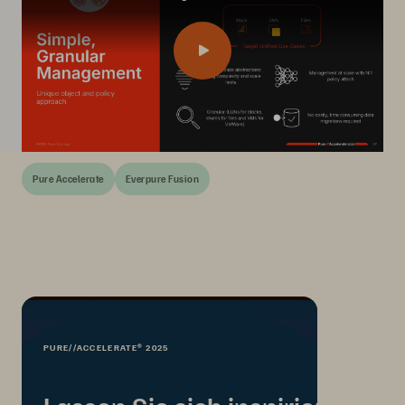
Pure Accelerate
Everpure Fusion
PURE//ACCELERATE® 2025