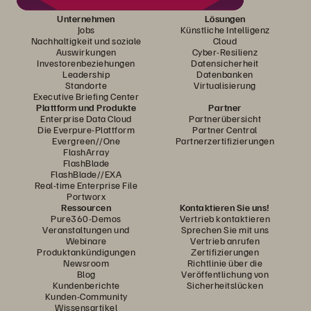
Unternehmen
Lösungen
Jobs
Künstliche Intelligenz
Nachhaltigkeit und soziale
Cloud
Auswirkungen
Cyber-Resilienz
Investorenbeziehungen
Datensicherheit
Leadership
Datenbanken
Standorte
Virtualisierung
Executive Briefing Center
Plattform und Produkte
Partner
Enterprise Data Cloud
Partnerübersicht
Die Everpure-Plattform
Partner Central
Evergreen//One
Partnerzertifizierungen
FlashArray
FlashBlade
FlashBlade//EXA
Real-time Enterprise File
Portworx
Ressourcen
Kontaktieren Sie uns!
Pure360-Demos
Vertrieb kontaktieren
Veranstaltungen und
Sprechen Sie mit uns
Webinare
Vertrieb anrufen
Produktankündigungen
Zertifizierungen
Newsroom
Richtlinie über die
Blog
Veröffentlichung von
Kundenberichte
Sicherheitslücken
Kunden-Community
Wissensartikel