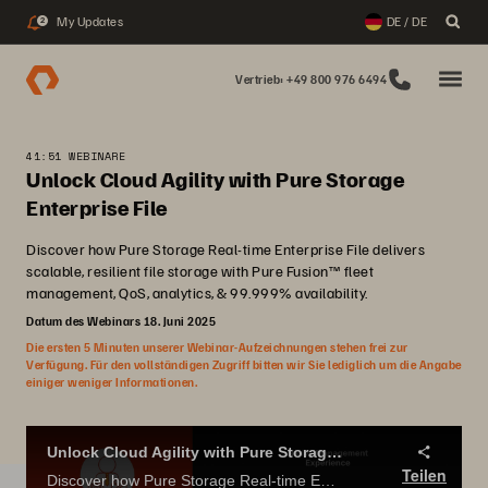
My Updates
DE / DE
2
Vertrieb: +49 800 976 6494
41:51 WEBINARE
Unlock Cloud Agility with Pure Storage
Enterprise File
Discover how Pure Storage Real-time Enterprise File delivers
scalable, resilient file storage with Pure Fusion™ fleet
management, QoS, analytics, & 99.999% availability.
Datum des Webinars 18. Juni 2025
Die ersten 5 Minuten unserer Webinar-Aufzeichnungen stehen frei zur
Verfügung. Für den vollständigen Zugriff bitten wir Sie lediglich um die Angabe
einiger weniger Informationen.
Unlock Cloud Agility with Pure Storage Enterprise File
Teilen
Discover how Pure Storage Real-time Enterprise File delivers scalable, resilient file storage with Pure Fusion™ fleet management, QoS, analytics, & 99.999% availability