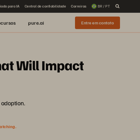
iado para IA
Central de confiabilidade
Carreiras
BR / PT
ecursos
pure.ai
Entre em contato
hat Will Impact
 adoption.
watching.