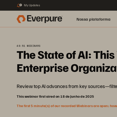
My Updates
2
Nossa plataforma
48:51 WEBINARS
The State of AI: Thi
Enterprise Organiza
Review top AI advances from key sources—filter
This webinar first aired on 18 de Junho de 2025
The first 5 minute(s) of our recorded Webinars are open; howeve