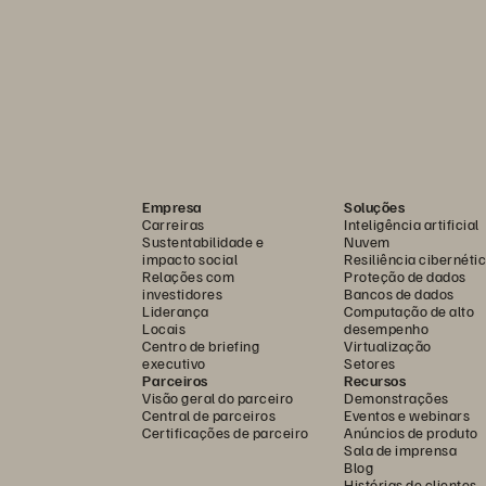
Empresa
Soluções
Carreiras
Inteligência artificial
Sustentabilidade e
Nuvem
impacto social
Resiliência cibernéti
Relações com
Proteção de dados
investidores
Bancos de dados
Liderança
Computação de alto
Locais
desempenho
Centro de briefing
Virtualização
executivo
Setores
Parceiros
Recursos
Visão geral do parceiro
Demonstrações
Central de parceiros
Eventos e webinars
Certificações de parceiro
Anúncios de produto
Sala de imprensa
Blog
Histórias de clientes