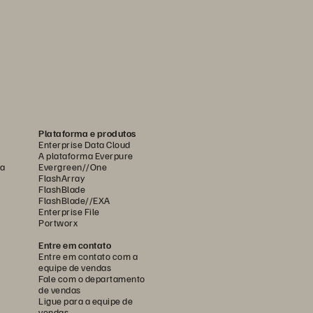
Plataforma e produtos
Enterprise Data Cloud
A plataforma Everpure
ca
Evergreen//One
FlashArray
FlashBlade
FlashBlade//EXA
Enterprise File
Portworx
Entre em contato
Entre em contato com a
equipe de vendas
Fale com o departamento
de vendas
Ligue para a equipe de
vendas