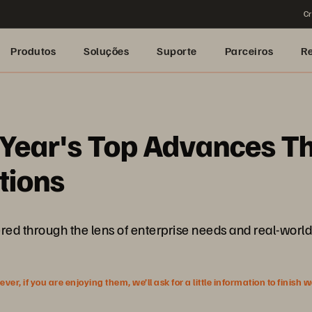
Cr
Produtos
Soluções
Suporte
Parceiros
R
s Year's Top Advances T
tions
ed through the lens of enterprise needs and real-world
r, if you are enjoying them, we’ll ask for a little information to finish 