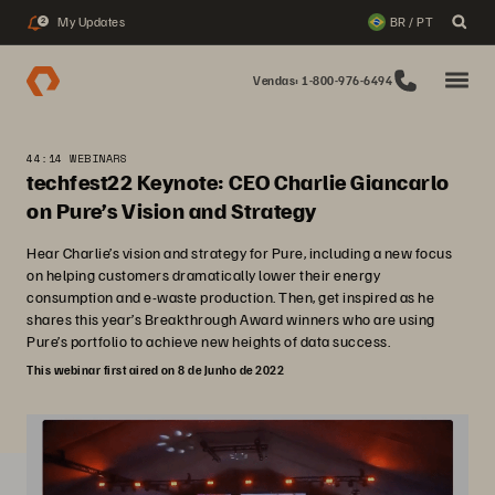
My Updates
BR / PT
2
Vendas: 1-800-976-6494
44:14 WEBINARS
techfest22 Keynote: CEO Charlie Giancarlo
on Pure’s Vision and Strategy
Hear Charlie’s vision and strategy for Pure, including a new focus
on helping customers dramatically lower their energy
consumption and e-waste production. Then, get inspired as he
shares this year’s Breakthrough Award winners who are using
Pure’s portfolio to achieve new heights of data success.
This webinar first aired on 8 de Junho de 2022