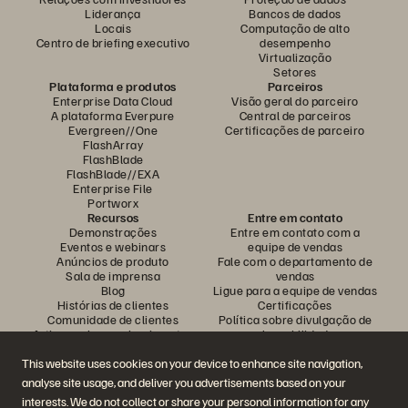
Liderança
Bancos de dados
Locais
Computação de alto
Centro de briefing executivo
desempenho
Virtualização
Setores
Plataforma e produtos
Parceiros
Enterprise Data Cloud
Visão geral do parceiro
A plataforma Everpure
Central de parceiros
Evergreen//One
Certificações de parceiro
FlashArray
FlashBlade
FlashBlade//EXA
Enterprise File
Portworx
Recursos
Entre em contato
Demonstrações
Entre em contato com a
Eventos e webinars
equipe de vendas
Anúncios de produto
Fale com o departamento de
Sala de imprensa
vendas
Blog
Ligue para a equipe de vendas
Histórias de clientes
Certificações
Comunidade de clientes
Política sobre divulgação de
Artigos sobre conhecimentos
vulnerabilidades
This website uses cookies on your device to enhance site navigation,
analyse site usage, and deliver you advertisements based on your
Participe da conversa
interests. We do not collect or share your personal information for any