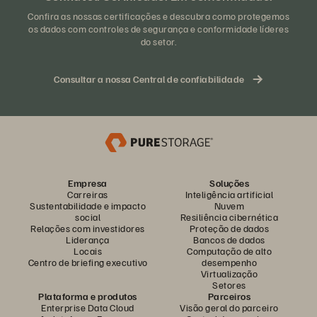
Confira as nossas certificações e descubra como protegemos
os dados com controles de segurança e conformidade líderes
do setor.
Consultar a nossa Central de confiabilidade
Empresa
Soluções
Carreiras
Inteligência artificial
Sustentabilidade e impacto
Nuvem
social
Resiliência cibernética
Relações com investidores
Proteção de dados
Liderança
Bancos de dados
Locais
Computação de alto
Centro de briefing executivo
desempenho
Virtualização
Setores
Plataforma e produtos
Parceiros
Enterprise Data Cloud
Visão geral do parceiro