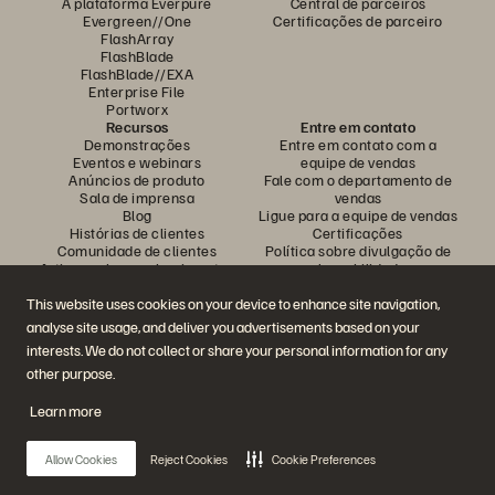
A plataforma Everpure
Central de parceiros
Evergreen//One
Certificações de parceiro
FlashArray
FlashBlade
FlashBlade//EXA
Enterprise File
Portworx
Recursos
Entre em contato
Demonstrações
Entre em contato com a
Eventos e webinars
equipe de vendas
Anúncios de produto
Fale com o departamento de
Sala de imprensa
vendas
Blog
Ligue para a equipe de vendas
Histórias de clientes
Certificações
Comunidade de clientes
Política sobre divulgação de
Artigos sobre conhecimentos
vulnerabilidades
This website uses cookies on your device to enhance site navigation,
analyse site usage, and deliver you advertisements based on your
Participe da conversa
interests. We do not collect or share your personal information for any
Siga todas as redes sociais da Everpure
other purpose.
Learn more
© 2026 Everpure, Inc. Todos os direitos reservados.
Allow Cookies
Reject Cookies
Cookie Preferences
Privacidade
Termos do site
Questões legais
Central de confiabilidade
Configurações de cookies
Não vender nem compartilhar meus dados