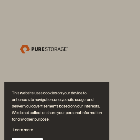
This website uses cookies on your device to
enhance site navigation, analyse site usage, and
deliver you advertisements based on your interests.
We do not collect or share your personal information
for any other purpose.
Participe da conversa
Learn more
Siga todas as redes sociais da Everpure