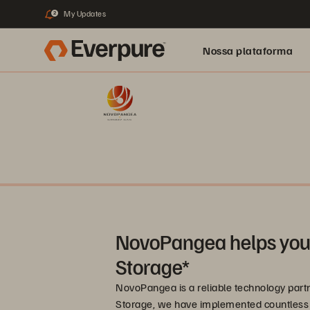
My Updates
2
Nossa plataforma
NovoPangea helps you
Storage*
NovoPangea is a reliable technology partn
Storage, we have implemented countless pro