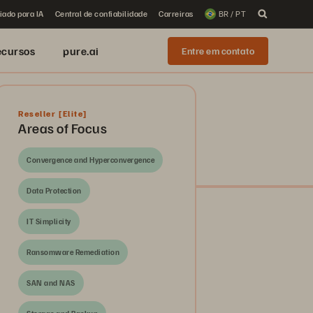
iado para IA
Central de confiabilidade
Carreiras
BR / PT
ecursos
pure.ai
Entre em contato
Reseller
[Elite]
Areas of Focus
Convergence and Hyperconvergence
Data Protection
IT Simplicity
Ransomware Remediation
SAN and NAS