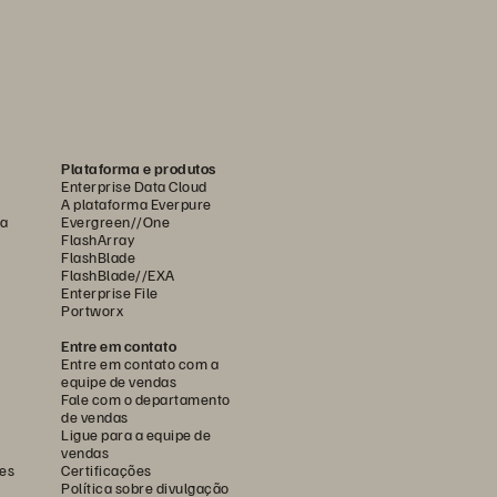
Plataforma e produtos
Enterprise Data Cloud
A plataforma Everpure
ca
Evergreen//One
FlashArray
FlashBlade
FlashBlade//EXA
Enterprise File
Portworx
Entre em contato
Entre em contato com a
equipe de vendas
Fale com o departamento
de vendas
Ligue para a equipe de
vendas
es
Certificações
Política sobre divulgação