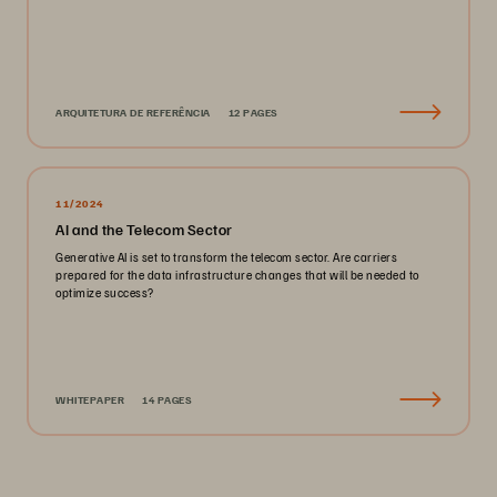
ARQUITETURA DE REFERÊNCIA
12 PAGES
11/2024
AI and the Telecom Sector
Generative AI is set to transform the telecom sector. Are carriers
prepared for the data infrastructure changes that will be needed to
optimize success?
WHITEPAPER
14 PAGES