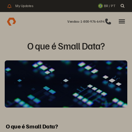
My Updates
BR / PT
Vendas: 1-800-976-6494
O que é Small Data?
O que é Small Data?