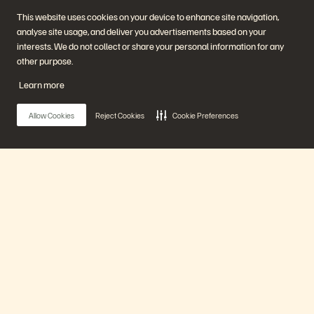
This website uses cookies on your device to enhance site navigation,
analyse site usage, and deliver you advertisements based on your
interests. We do not collect or share your personal information for any
Empresa
Soluções
other purpose.
Carreiras
Inteligência artificial
Sustentabilidade e impacto
Nuvem
Learn more
social
Resiliência cibernética
Relações com investidores
Proteção de dados
Liderança
Bancos de dados
Allow Cookies
Reject Cookies
Cookie Preferences
Locais
Computação de alto
Centro de briefing executivo
desempenho
Virtualização
Setores
Plataforma e produtos
Parceiros
Enterprise Data Cloud
Visão geral do parceiro
Main Menu
A plataforma Everpure
Central de parceiros
Evergreen//One
Certificações de parceiro
FlashArray
FlashBlade
Nossa plataforma
FlashBlade//EXA
Enterprise File
Portworx
Produtos
Recursos
Entre em contato
Demonstrações
Entre em contato com a
Eventos e webinars
equipe de vendas
Anúncios de produto
Fale com o departamento de
Soluções
Sala de imprensa
vendas