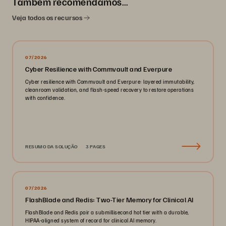
Também recomendamos…
Veja todos os recursos
07/2026
Cyber Resilience with Commvault and Everpure
Cyber resilience with Commvault and Everpure: layered immutability,
cleanroom validation, and flash-speed recovery to restore operations
with confidence.
RESUMO DA SOLUÇÃO
3 PAGES
07/2026
FlashBlade and Redis: Two-Tier Memory for Clinical AI
FlashBlade and Redis pair a submillisecond hot tier with a durable,
HIPAA-aligned system of record for clinical AI memory.