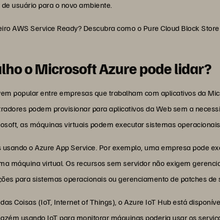
 de usuário para o novo ambiente.
eiro AWS Service Ready? Descubra como o Pure Cloud Block Store .
lho o Microsoft Azure pode lidar?
uvem popular entre empresas que trabalham com aplicativos da Mic
stradores podem provisionar para aplicativos da Web sem a necess
osoft, as máquinas virtuais podem executar sistemas operacionais
s usando o Azure App Service. Por exemplo, uma empresa pode ex
ma máquina virtual. Os recursos sem servidor não exigem gerencia
ções para sistemas operacionais ou gerenciamento de patches de 
as Coisas (IoT, Internet of Things), o Azure IoT Hub está disponíve
azém usando IoT para monitorar máquinas poderia usar os serviço