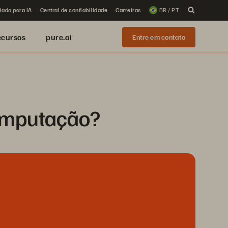
iado para IA
Central de confiabilidade
Carreiras
BR / PT
ecursos
pure.ai
Entre em contato
computação?