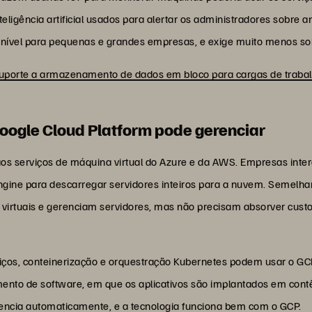
igência artificial usados para alertar os administradores sobre a
ponível para pequenas e grandes empresas, e exige muito menos so
 suporte a armazenamento de dados em bloco para cargas de traba
Google Cloud Platform pode gerenciar
s serviços de máquina virtual do Azure e da AWS. Empresas inte
ine para descarregar servidores inteiros para a nuvem. Semelha
irtuais e gerenciam servidores, mas não precisam absorver cus
os, conteinerização e orquestração Kubernetes podem usar o GCP 
nto de software, em que os aplicativos são implantados em contêi
rencia automaticamente, e a tecnologia funciona bem com o GCP.