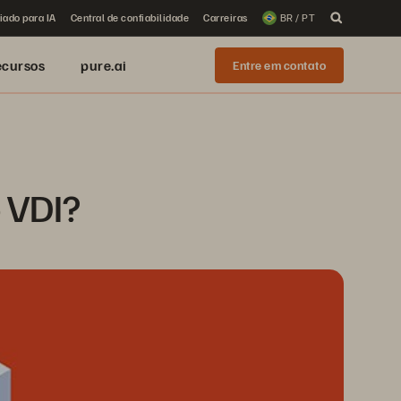
iado para IA
Central de confiabilidade
Carreiras
BR / PT
ecursos
pure.ai
Entre em contato
 VDI?