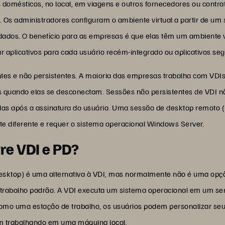
 domésticos, no local, em viagens e outros fornecedores ou contr
. Os administradores configuram o ambiente virtual a partir de um
dados. O benefício para as empresas é que elas têm um ambiente vi
r aplicativos para cada usuário recém-integrado ou aplicativos segu
tes e não persistentes. A maioria das empresas trabalha com VDIs
s quando elas se desconectam. Sessões não persistentes de VDI n
didas após a assinatura do usuário. Uma sessão de desktop remoto
e diferente e requer o sistema operacional Windows Server.
tre VDI e PD?
esktop) é uma alternativa à VDI, mas normalmente não é uma opçã
trabalho padrão. A VDI executa um sistema operacional em um se
omo uma estação de trabalho, os usuários podem personalizar s
m trabalhando em uma máquina local.