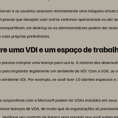
ver e os usuários acessam remotamente uma máquina virtual comp
empresas que desejam usar outros sistemas operacionais ou dar a
compartilham um desktop ou os administradores podem dar acesso
 suas próprias preferências.
ntre uma VDI e um espaço de traba
precisa comprar uma licença para usá-lo. A maioria dos desenvolv
io para implantar legalmente um ambiente de VDI. Com a VDA, as
o ambiente VDI. Por exemplo, se você tiver 10 clientes espessos e
 corporativas com a Microsoft podem ter VDAs incluídos em seus c
ncluir licenças de VDA, de modo que as organizações só precisar
 Verifique seu contrato de licença para garantir que você esteja