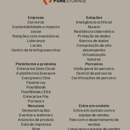
Empresa
Soluções
Carreiras
Inteligência artificial
Sustentabilidade e impacto
Nuvem
social
Resiliência cibernética
Relações com investidores
Proteção de dados
Liderança
Bancos de dados
Locais
Computação de alto
Centro de briefing executivo
desempenho
Virtualização
Setores
Plataforma e produtos
Parceiros
Enterprise Data Cloud
Visão geral do parceiro
A plataforma Everpure
Central de parceiros
Evergreen//One
Certificações de parceiro
FlashArray
FlashBlade
FlashBlade//EXA
Enterprise File
Portworx
Recursos
Entre em contato
Demonstrações
Entre em contato com a
Eventos e webinars
equipe de vendas
Anúncios de produto
Fale com o departamento de
Sala de imprensa
vendas
Blog
Ligue para a equipe de vendas