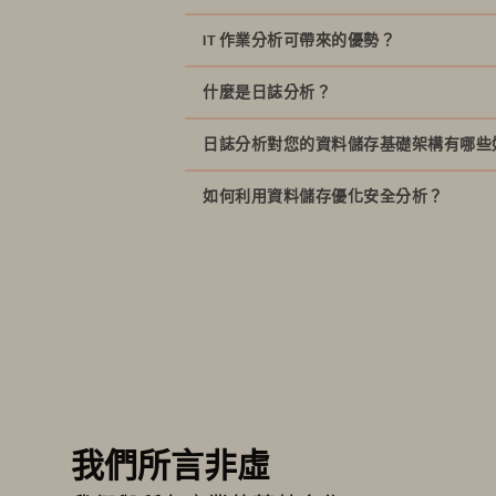
IT 作業分析可帶來的優勢？
什麼是日誌分析？
對 IT 基礎架構健康狀況的例行監控
能夠進行預測，以避免速度下降、服務
日誌分析對您的資料儲存基礎架構有哪些
能掌握需求的波動，以提升容量的利用
提供即時路線圖，可用來調校並改善您的 I
如何利用資料儲存優化安全分析？
能深入了解儲存陣列的安全性和健康情
故障排除和根本原因分析的標準化方法
高效能的即時威脅檢測
找出儲存的瓶頸，以預防未來發生停機
異常檢測和行為分析之全面的歷史背景（U
彈性的、簡化的資料儲存和取得
我們所言非虛