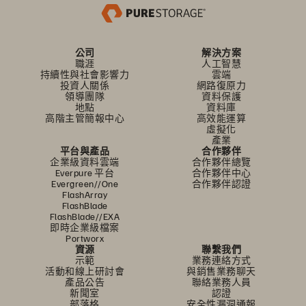
公司
解決方案
職涯
人工智慧
持續性與社會影響力
雲端
投資人關係
網路復原力
領導團隊
資料保護
地點
資料庫
高階主管簡報中心
高效能運算
虛擬化
產業
平台與產品
合作夥伴
企業級資料雲端
合作夥伴總覽
Everpure 平台
合作夥伴中心
Evergreen//One
合作夥伴認證
FlashArray
FlashBlade
FlashBlade//EXA
即時企業級檔案
Portworx
資源
聯繫我們
示範
業務連絡方式
活動和線上研討會
與銷售業務聊天
產品公告
聯絡業務人員
新聞室
認證
部落格
安全性漏洞通報