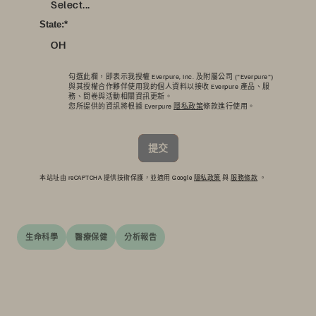
Select...
State:
*
OH
勾選此欄，即表示我授權 Everpure, Inc. 及附屬公司 ("Everpure")
與其授權合作夥伴使用我的個人資料以接收 Everpure 產品、服
務、問卷與活動相關資訊更新。
您所提供的資訊將根據 Everpure
隱私政策
條款進行使用。
提交
本站址由 reCAPTCHA 提供技術保護，並適用 Google
隱私政策
與
服務條款
。
生命科學
醫療保健
分析報告