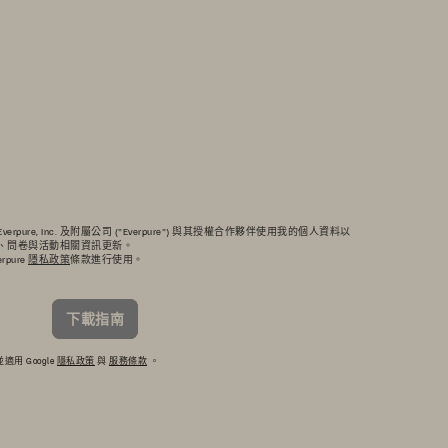
pure, Inc. 及附屬公司 ("Everpure") 與其授權合作夥伴使用我的個人資料以
、服務、問卷與活動相關資訊更新。
pure
隱私政策
條款進行使用。
下載指南
適用 Google
隱私政策
與
服務條款
。