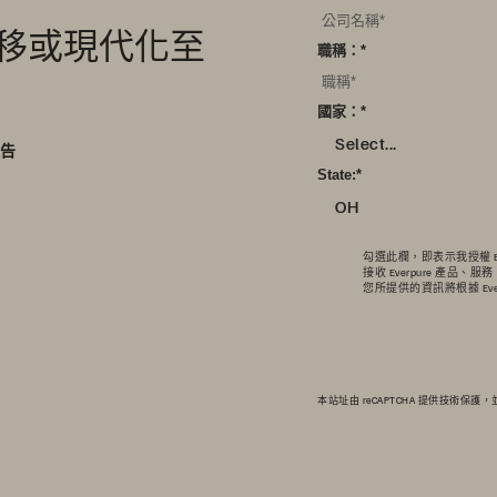
 遷移或現代化至
職稱：
*
。
國家：
*
Select...
報告
State:
*
OH
勾選此欄，即表示我授權 Ever
接收 Everpure 產品
您所提供的資訊將根據 Ever
本站址由 reCAPTCHA 提供技術保護，並