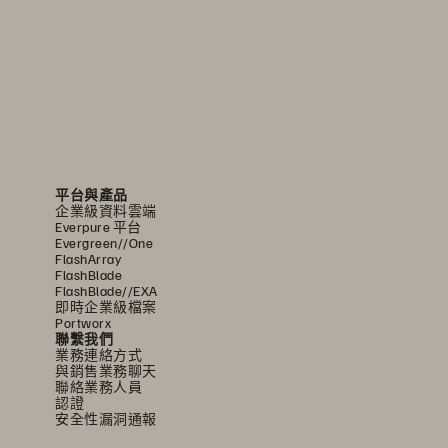
平台與產品
企業級資料雲端
Everpure 平台
Evergreen//One
FlashArray
FlashBlade
FlashBlade//EXA
即時企業級檔案
Portworx
聯繫我們
業務連絡方式
與銷售業務聊天
聯絡業務人員
認證
安全性漏洞通報