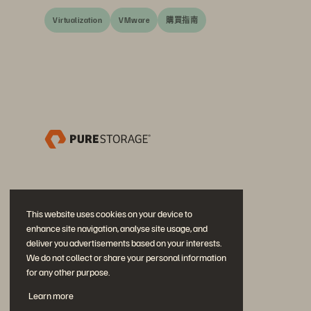
Virtualization
VMware
購買指南
This website uses cookies on your device to
enhance site navigation, analyse site usage, and
deliver you advertisements based on your interests.
We do not collect or share your personal information
for any other purpose.
加入討論
Learn more
追蹤所有 Everpure 官方社群平台