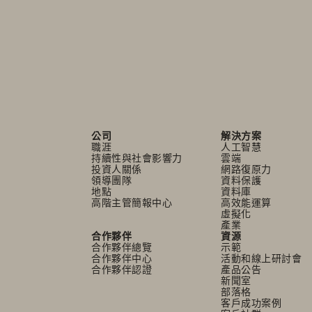
公司
解決方案
職涯
人工智慧
持續性與社會影響力
雲端
投資人關係
網路復原力
領導團隊
資料保護
地點
資料庫
高階主管簡報中心
高效能運算
虛擬化
產業
合作夥伴
資源
合作夥伴總覽
示範
合作夥伴中心
活動和線上研討會
合作夥伴認證
產品公告
新聞室
部落格
客戶成功案例