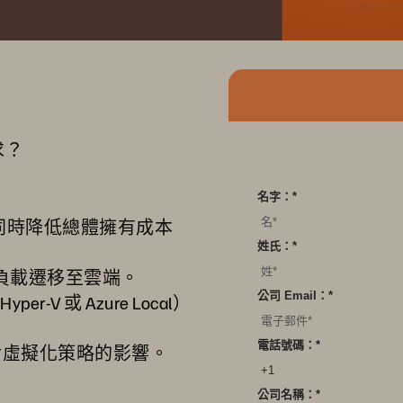
求？
名字：
*
，同時降低總體擁有成本
姓氏：
*
作負載遷移至雲端。
公司 Email：
*
r-V 或 Azure Local）
電話號碼：
*
行 VM 對虛擬化策略的影響。
公司名稱：
*