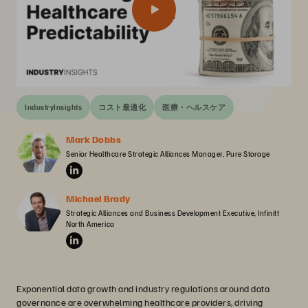
IndustryInsights
コスト最適化
医療・ヘルスケア
Mark Dobbs
Senior Healthcare Strategic Alliances Manager, Pure Storage
Michael Brady
Strategic Alliances and Business Development Executive, Infinitt 
North America
Exponential data growth and industry regulations around data
governance are overwhelming healthcare providers, driving