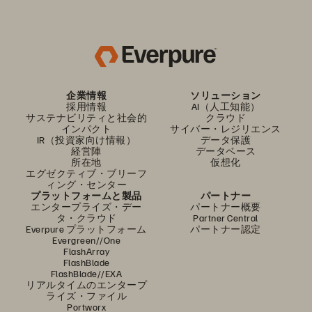
企業情報
ソリューション
採用情報
AI（人工知能）
サステナビリティと社会的
クラウド
インパクト
サイバー・レジリエンス
IR（投資家向け情報）
データ保護
経営陣
データベース
所在地
仮想化
エグゼクティブ・ブリーフ
ィング・センター
プラットフォームと製品
パートナー
エンタープライズ・デー
パートナー概要
タ・クラウド
Partner Central
Everpure プラットフォーム
パートナー認定
Evergreen//One
FlashArray
FlashBlade
FlashBlade//EXA
リアルタイムのエンタープ
ライズ・ファイル
Portworx