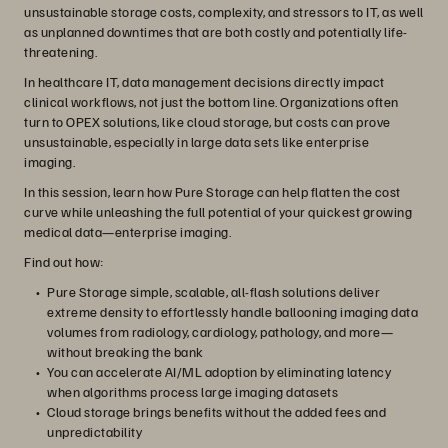
unsustainable storage costs, complexity, and stressors to IT, as well
as unplanned downtimes that are both costly and potentially life-
threatening.
In healthcare IT, data management decisions directly impact
clinical workflows, not just the bottom line. Organizations often
turn to OPEX solutions, like cloud storage, but costs can prove
unsustainable, especially in large data sets like enterprise
imaging.
In this session, learn how Pure Storage can help flatten the cost
curve while unleashing the full potential of your quickest growing
medical data—enterprise imaging.
Find out how:
Pure Storage simple, scalable, all-flash solutions deliver
extreme density to effortlessly handle ballooning imaging data
volumes from radiology, cardiology, pathology, and more—
without breaking the bank
You can accelerate AI/ML adoption by eliminating latency
when algorithms process large imaging datasets
Cloud storage brings benefits without the added fees and
unpredictability