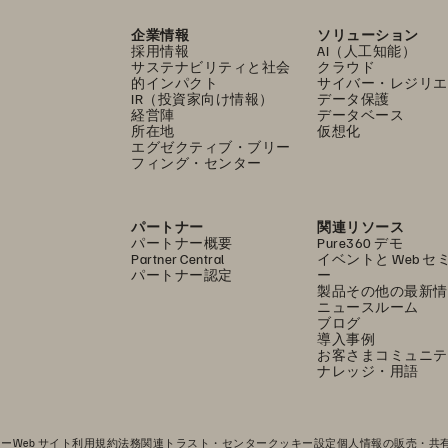
企業情報
ソリューション
採用情報
AI（人工知能）
サステナビリティと社会
クラウド
的インパクト
サイバー・レジリエ
IR（投資家向け情報）
データ保護
経営陣
データベース
所在地
仮想化
エグゼクティブ・ブリー
フィング・センター
パートナー
関連リソース
パートナー概要
Pure360 デモ
Partner Central
イベントと Web セ
パートナー認定
ー
製品その他の最新情
ニュースルーム
ブログ
導入事例
お客さまコミュニテ
ナレッジ・用語
シー
Web サイト利用規約
法務関連
トラスト・センター
クッキー設定
個人情報の販売・共