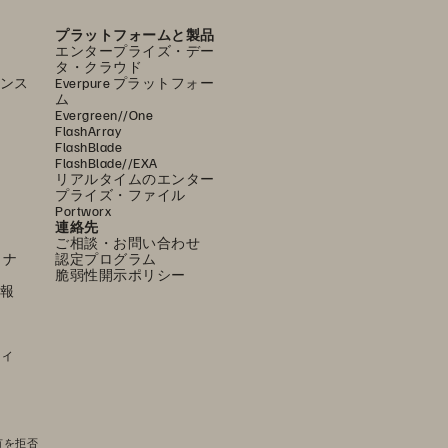
プラットフォームと製品
エンタープライズ・デー
タ・クラウド
ンス
Everpure プラットフォー
ム
Evergreen//One
FlashArray
FlashBlade
FlashBlade//EXA
リアルタイムのエンター
プライズ・ファイル
Portworx
連絡先
ご相談・お問い合わせ
ミナ
認定プログラム
脆弱性開示ポリシー
報
ィ
有を拒否