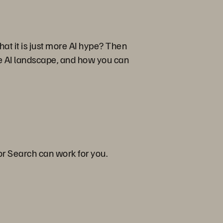
at it is just more AI hype? Then
the AI landscape, and how you can
r Search can work for you.