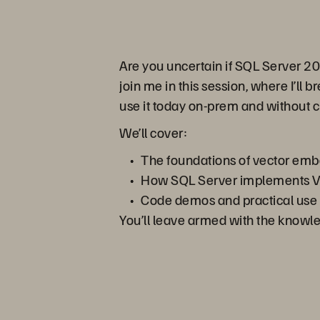
Are you uncertain if SQL Server 20
join me in this session, where I’ll
use it today on-prem and without c
We’ll cover:
The foundations of vector emb
How SQL Server implements Ve
Code demos and practical use 
You’ll leave armed with the knowl