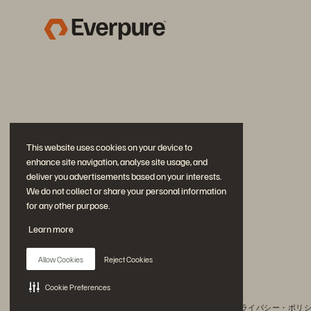
This website uses cookies on your device to
enhance site navigation, analyse site usage, and
deliver you advertisements based on your interests.
We do not collect or share your personal information
for any other purpose.
公式 SNS
Learn more
是非フォローをお願いします！
Allow Cookies
Reject Cookies
Cookie Preferences
© 2026 Everpure, Inc. 無断転用は禁止されています。
プライバシー・ポリ