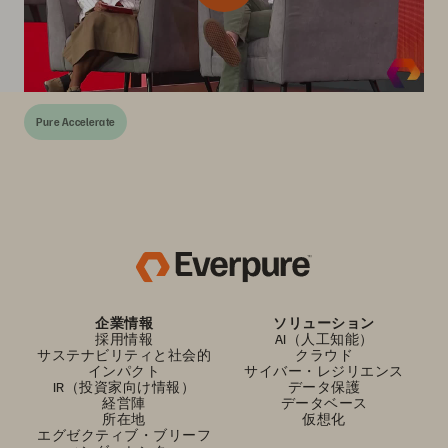
Pure Accelerate
企業情報
ソリューション
採用情報
AI（人工知能）
サステナビリティと社会的
クラウド
インパクト
サイバー・レジリエンス
IR（投資家向け情報）
データ保護
経営陣
データベース
所在地
仮想化
エグゼクティブ・ブリーフ