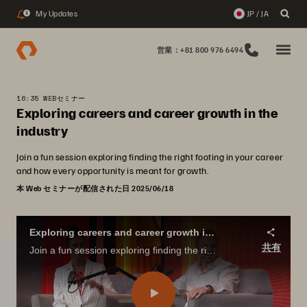
My Updates
JP / JA
1
営業：+81 800 976 6494
16:35 WEBセミナー
Exploring careers and career growth in the
industry
Join a fun session exploring finding the right footing in your career
and how every opportunity is meant for growth.
本 Web セミナーが配信された日 2025/06/18
Exploring careers and career growth in the industry
共有
Join a fun session exploring finding the right footing in your career and how every opportunity is meant for growth.