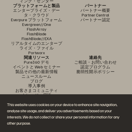
ィング・センター
プラットフォームと製品
パートナー
エンタープライズ・デー
パートナー概要
タ・クラウド
Partner Central
Everpure プラットフォーム
パートナー認定
Evergreen//One
FlashArray
FlashBlade
FlashBlade//EXA
リアルタイムのエンタープ
ライズ・ファイル
Portworx
関連リソース
連絡先
Pure360 デモ
ご相談・お問い合わせ
イベントと Web セミナー
認定プログラム
製品その他の最新情報
脆弱性開示ポリシー
ニュースルーム
ブログ
導入事例
お客さまコミュニティ
ナレッジ・用語
This website uses cookies on your device to enhance site navigation,
analyse site usage, and deliver you advertisements based on your
公式 SNS
interests. We do not collect or share your personal information for any
是非フォローをお願いします！
other purpose.