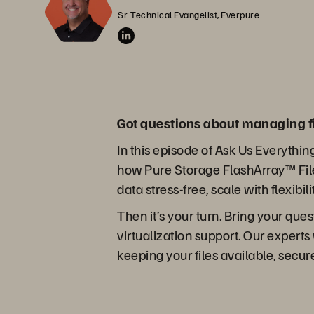
Sr. Technical Evangelist, Everpure
Got questions about managing f
In this episode of Ask Us Everythin
how Pure Storage FlashArray™ File
data stress-free, scale with flexibil
Then it’s your turn. Bring your que
virtualization support. Our experts
keeping your files available, secu