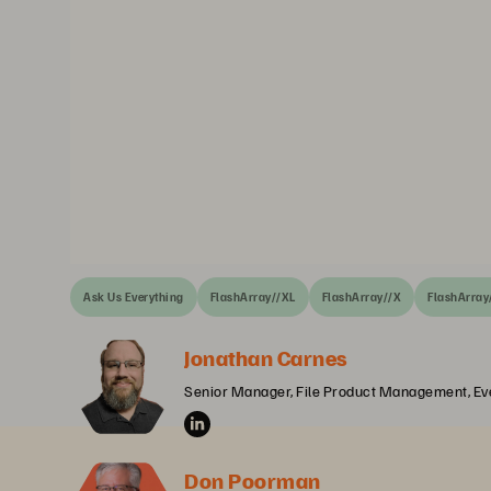
Ask Us Everything
FlashArray//XL
FlashArray//X
FlashArray
Jonathan Carnes
Senior Manager, File Product Management, Ev
Don Poorman