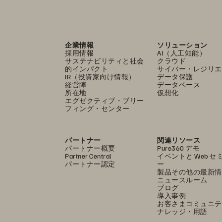
企業情報
ソリューション
採用情報
AI（人工知能）
サステナビリティと社会
クラウド
的インパクト
サイバー・レジリエ
IR（投資家向け情報）
データ保護
経営陣
データベース
所在地
仮想化
エグゼクティブ・ブリー
フィング・センター
パートナー
関連リソース
パートナー概要
Pure360 デモ
Partner Central
イベントと Web セ
パートナー認定
ー
製品その他の最新情
ニュースルーム
ブログ
導入事例
お客さまコミュニテ
ナレッジ・用語