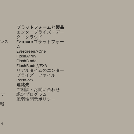
プラットフォームと製品
エンタープライズ・デー
タ・クラウド
ンス
Everpure プラットフォー
ム
Evergreen//One
FlashArray
FlashBlade
FlashBlade//EXA
リアルタイムのエンター
プライズ・ファイル
Portworx
連絡先
ご相談・お問い合わせ
ミナ
認定プログラム
脆弱性開示ポリシー
報
ィ