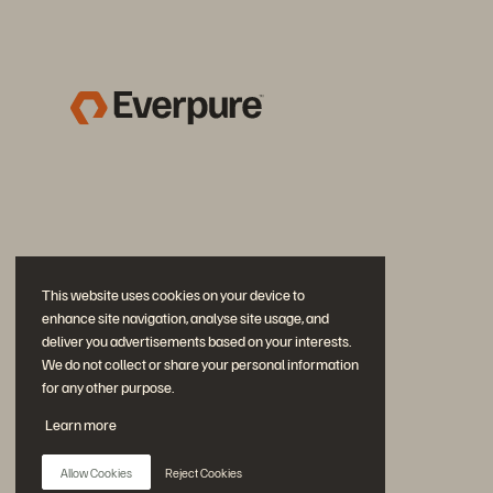
This website uses cookies on your device to
enhance site navigation, analyse site usage, and
deliver you advertisements based on your interests.
We do not collect or share your personal information
for any other purpose.
公式 SNS
Learn more
是非フォローをお願いします！
Allow Cookies
Reject Cookies