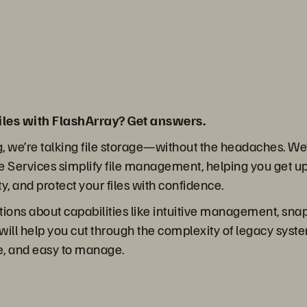
iles with FlashArray? Get answers.
g, we’re talking file storage—without the headaches. We’l
 Services simplify file management, helping you get u
ity, and protect your files with confidence.
stions about capabilities like intuitive management, sna
 will help you cut through the complexity of legacy syst
re, and easy to manage.