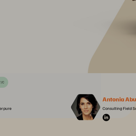
//C
Antonia Ab
erpure
Consulting Field S