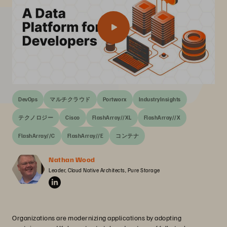
DevOps
マルチクラウド
Portworx
IndustryInsights
テクノロジー
Cisco
FlashArray//XL
FlashArray//X
FlashArray//C
FlashArray//E
コンテナ
Nathan Wood
Leader, Cloud Native Architects, Pure Storage
Organizations are modernizing applications by adopting