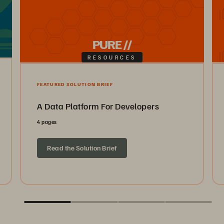
PURE //
RESOURCES
FEATURED SOLUTION BRIEF
A Data Platform For Developers
4 pages
Read the Solution Brief