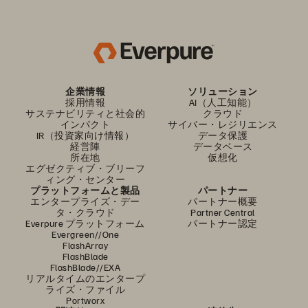
企業情報
ソリューション
採用情報
AI（人工知能）
サステナビリティと社会的
クラウド
インパクト
サイバー・レジリエンス
IR（投資家向け情報）
データ保護
経営陣
データベース
所在地
仮想化
エグゼクティブ・ブリーフ
ィング・センター
プラットフォームと製品
パートナー
エンタープライズ・デー
パートナー概要
タ・クラウド
Partner Central
Everpure プラットフォーム
パートナー認定
Evergreen//One
FlashArray
FlashBlade
FlashBlade//EXA
リアルタイムのエンタープ
ライズ・ファイル
Portworx