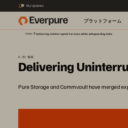
My Updates
1
プラットフォーム
Video
Delivering Uninterrupted Services while safeguarding Data
関連リソース
0:30 動画
Delivering Uninterr
Pure Storage and Commvault have merged exper