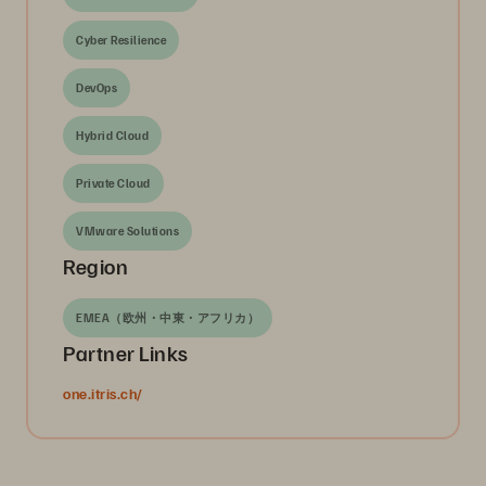
Cyber Resilience
DevOps
Hybrid Cloud
Private Cloud
VMware Solutions
Region
EMEA（欧州・中東・アフリカ）
Partner Links
one.itris.ch/