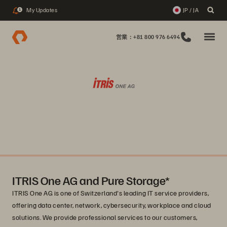
My Updates
JP / JA
1
営業：+81 800 976 6494
ITRIS One AG and Pure Storage*
ITRIS One AG is one of Switzerland's leading IT service providers,
offering data center, network, cybersecurity, workplace and cloud
solutions. We provide professional services to our customers,