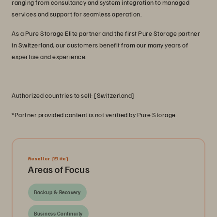
ranging from consultancy and system integration to managed
services and support for seamless operation.
As a Pure Storage Elite partner and the first Pure Storage partner
in Switzerland, our customers benefit from our many years of
expertise and experience.
Authorized countries to sell: [Switzerland]
*Partner provided content is not verified by Pure Storage.
Reseller
[Elite]
Areas of Focus
Backup & Recovery
Business Continuity