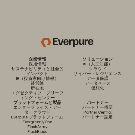
企業情報
ソリューション
採用情報
AI（人工知能）
サステナビリティと社会的
クラウド
インパクト
サイバー・レジリエンス
IR（投資家向け情報）
データ保護
経営陣
データベース
所在地
仮想化
エグゼクティブ・ブリーフ
ィング・センター
プラットフォームと製品
パートナー
エンタープライズ・デー
パートナー概要
タ・クラウド
Partner Central
Everpure プラットフォーム
パートナー認定
Evergreen//One
FlashArray
FlashBlade