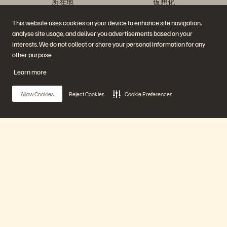
所在地
仮想化
エグゼクティブ・ブリーフ
ィング・センター
This website uses cookies on your device to enhance site navigation,
プラットフォームと製品
パートナー
analyse site usage, and deliver you advertisements based on your
エンタープライズ・デー
パートナー概要
タ・クラウド
Partner Central
interests. We do not collect or share your personal information for any
Everpure プラットフォーム
パートナー認定
other purpose.
Evergreen//One
FlashArray
Learn more
FlashBlade
FlashBlade//EXA
リアルタイムのエンタープ
Allow Cookies
Reject Cookies
Cookie Preferences
ライズ・ファイル
Portworx
関連リソース
連絡先
Pure360 デモ
ご相談・お問い合わせ
イベントと Web セミナー
認定プログラム
製品その他の最新情報
脆弱性開示ポリシー
Main Menu
ニュースルーム
ブログ
導入事例
プラットフォーム
お客さまコミュニティ
ナレッジ・用語
製品
公式 SNS
是非フォローをお願いします！