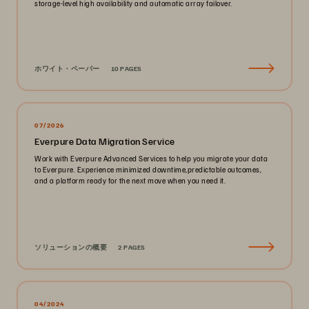
storage-level high availability and automatic array failover.
ホワイト・ペーパー
10 PAGES
07/2026
Everpure Data Migration Service
Work with Everpure Advanced Services to help you migrate your data
to Everpure. Experience minimized downtime,predictable outcomes,
and a platform ready for the next move when you need it.
ソリューションの概要
2 PAGES
04/2024