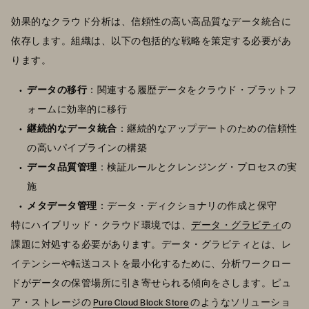
効果的なクラウド分析は、信頼性の高い高品質なデータ統合に
依存します。組織は、以下の包括的な戦略を策定する必要があ
ります。
データの移行
：関連する履歴データをクラウド・プラットフ
ォームに効率的に移行
継続的なデータ統合
：継続的なアップデートのための信頼性
の高いパイプラインの構築
データ品質管理
：検証ルールとクレンジング・プロセスの実
施
メタデータ管理
：データ・ディクショナリの作成と保守
特にハイブリッド・クラウド環境では、
データ・グラビティ
の
課題に対処する必要があります。データ・グラビティとは、レ
イテンシーや転送コストを最小化するために、分析ワークロー
ドがデータの保管場所に引き寄せられる傾向をさします。ピュ
ア・ストレージの
Pure Cloud Block Store
のようなソリューショ