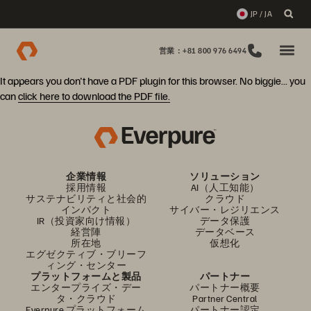
JP / JA
営業：+81 800 976 6494
It appears you don't have a PDF plugin for this browser. No biggie... you
can
click here to download the PDF file.
企業情報
ソリューション
採用情報
AI（人工知能）
サステナビリティと社会的
クラウド
インパクト
サイバー・レジリエンス
IR（投資家向け情報）
データ保護
経営陣
データベース
所在地
仮想化
エグゼクティブ・ブリーフ
ィング・センター
プラットフォームと製品
パートナー
エンタープライズ・デー
パートナー概要
タ・クラウド
Partner Central
Everpure プラットフォーム
パートナー認定