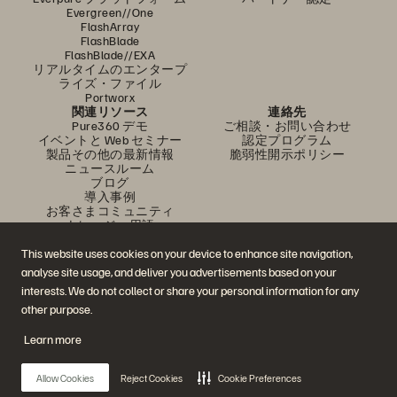
Evergreen//One
FlashArray
FlashBlade
FlashBlade//EXA
リアルタイムのエンタープ
ライズ・ファイル
Portworx
関連リソース
連絡先
Pure360 デモ
ご相談・お問い合わせ
イベントと Web セミナー
認定プログラム
製品その他の最新情報
脆弱性開示ポリシー
ニュースルーム
ブログ
導入事例
お客さまコミュニティ
ナレッジ・用語
This website uses cookies on your device to enhance site navigation,
analyse site usage, and deliver you advertisements based on your
公式 SNS
interests. We do not collect or share your personal information for any
是非フォローをお願いします！
other purpose.
Learn more
© 2026 Everpure, Inc. 無断転用は禁止されています。
Allow Cookies
Reject Cookies
Cookie Preferences
プライバシー・ポリシー
Web サイト利用規約
法務関連
トラスト・センター