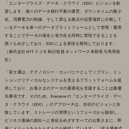
「エンタープライズ・データ・クラウド（EDC）ビジョンを歓
迎します。個々のデータ移行不要の運営、ダウンタイムの最小
化、消費電力の削減、そして異なる拠点や設置場所に分散して
いるデータを単一のデータプラットフォームとして管理・運用
することでデータの保全と省力化を同時に実現できることを
我々もめざしており、EDC による実現を期待しております」
（株式会社 NTT ドコモ 執行役員 ネットワーク本部長 引馬章裕
氏）
「富士通は、テクノロジー・カンパニーとしてソブリン、ミッ
ションクリティカルなシステムを支えるプラットフォームを提
供しており、お客さまのデータの最適化を支援することは最優
先事項です。そのため、Everpure の『エンタープライズ・デー
タ・クラウド（EDC）』のアプローチは、当社のビジョンと合
致しています。ストレージの管理というフェーズから脱却し、
ビジネス価値の創出へと進化をめざすすべてのお客さまに、即
座にメリットをもたらすものと確信しています」 （富士通株式