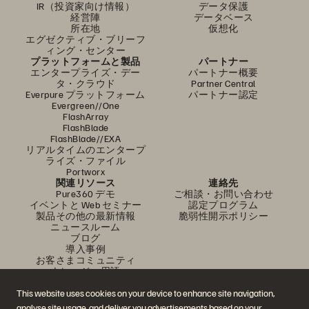
IR（投資家向け情報）
データ保護
経営陣
データベース
所在地
仮想化
エグゼクティブ・ブリーフ
ィング・センター
プラットフォームと製品
パートナー
エンタープライズ・デー
パートナー概要
タ・クラウド
Partner Central
Everpure プラットフォーム
パートナー認定
Evergreen//One
FlashArray
FlashBlade
FlashBlade//EXA
リアルタイムのエンタープ
ライズ・ファイル
Portworx
関連リソース
連絡先
Pure360 デモ
ご相談・お問い合わせ
イベントと Web セミナー
認定プログラム
製品その他の最新情報
脆弱性開示ポリシー
ニュースルーム
ブログ
導入事例
お客さまコミュニティ
ナレッジ・用語
This website uses cookies on your device to enhance site navigation,
analyse site usage, and deliver you advertisements based on your