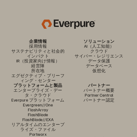
企業情報
ソリューション
採用情報
AI（人工知能）
サステナビリティと社会的
クラウド
インパクト
サイバー・レジリエンス
IR（投資家向け情報）
データ保護
経営陣
データベース
所在地
仮想化
エグゼクティブ・ブリーフ
ィング・センター
プラットフォームと製品
パートナー
エンタープライズ・デー
パートナー概要
タ・クラウド
Partner Central
Everpure プラットフォーム
パートナー認定
Evergreen//One
FlashArray
FlashBlade
FlashBlade//EXA
リアルタイムのエンタープ
ライズ・ファイル
Portworx