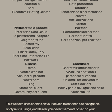
Leadership
Data protection
Sedi
Database
Executive Briefing Center
Elaborazione a performance
elevate
Virtualizzazione
Settori
Piattaforma e prodotti
Partner
Enterprise Data Cloud
Panoramica dei partner
La piattaforma Everpure
Partner Central
Evergreen//One
Certificazioni per i partner
FlashArray
FlashBlade
FlashBlade//EXA
Real-time Enterprise File
Portworx
Risorse
Contattaci
Demo
Contatta l'ufficio vendite
Eventi e webinar
Avvia una chat con il
Annunci di prodotti
personale di vendita
Newsroom
Chiama l'ufficio vendite
Blog
Certificazioni
Storie dei clienti
Policy per la divulgazione delle
Community dei clienti
vulnerabilità
Articolo della knowledge base
This website uses cookies on your device to enhance site navigation,
analyse site usage, and deliver you advertisements based on your
Partecipa alla conversazione