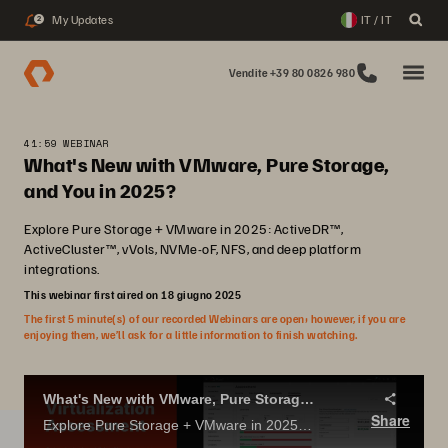
My Updates
IT / IT
2
Vendite +39 80 0826 980
41:59 WEBINAR
What's New with VMware, Pure Storage,
and You in 2025?
Explore Pure Storage + VMware in 2025: ActiveDR™,
ActiveCluster™, vVols, NVMe-oF, NFS, and deep platform
integrations.
This webinar first aired on 18 giugno 2025
The first 5 minute(s) of our recorded Webinars are open; however, if you are
enjoying them, we’ll ask for a little information to finish watching.
What's New with VMware, Pure Storage, and You in 2025?
Share
Explore Pure Storage + VMware in 2025: ActiveDR™, ActiveCluster™, vVols, NVMe-oF, NFS, and deep platform integrations.