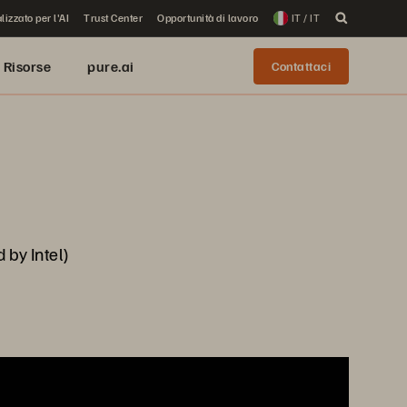
lizzato per l'AI
Trust Center
Opportunità di lavoro
IT / IT
Risorse
pure.ai
Contattaci
by Intel)