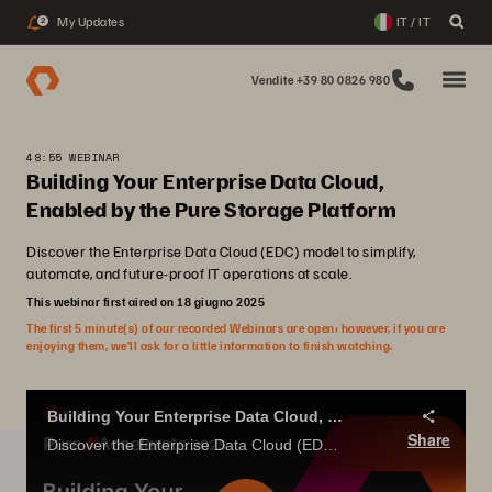
My Updates
IT / IT
2
Vendite +39 80 0826 980
48:55 WEBINAR
Building Your Enterprise Data Cloud,
Enabled by the Pure Storage Platform
Discover the Enterprise Data Cloud (EDC) model to simplify,
automate, and future-proof IT operations at scale.
This webinar first aired on 18 giugno 2025
The first 5 minute(s) of our recorded Webinars are open; however, if you are
enjoying them, we’ll ask for a little information to finish watching.
Building Your Enterprise Data Cloud, Enabled by the Pure Storage Platform
Share
Discover the Enterprise Data Cloud (EDC) model to simplify, automate, and future-proof IT operations at scale