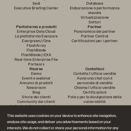
Sedi
Database
Executive Briefing Center
Elaborazione a performance
elevate
Virtualizzazione
Settori
Piattaforma e prodotti
Partner
Enterprise Data Cloud
Panoramica dei partner
La piattaforma Everpure
Partner Central
Evergreen//One
Certificazioni per i partner
FlashArray
FlashBlade
FlashBlade//EXA
Real-time Enterprise File
Portworx
Risorse
Contattaci
Demo
Contatta l'ufficio vendite
Eventi e webinar
Avvia una chat con il
Annunci di prodotti
personale di vendita
Newsroom
Chiama l'ufficio vendite
Blog
Certificazioni
Storie dei clienti
Policy per la divulgazione delle
Community dei clienti
vulnerabilità
Articolo della knowledge base
This website uses cookies on your device to enhance site navigation,
analyse site usage, and deliver you advertisements based on your
Partecipa alla conversazione
interests. We do not collect or share your personal information for any
Segui tutti i canali social ufficiali di Everpure