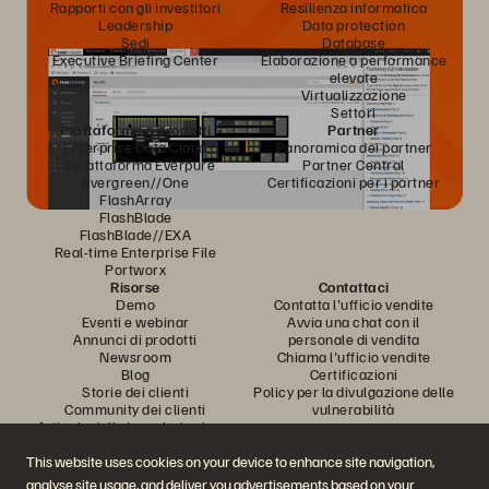
Rapporti con gli investitori
Resilienza informatica
Leadership
Data protection
Sedi
Database
Executive Briefing Center
Elaborazione a performance
elevate
Virtualizzazione
Settori
Piattaforma e prodotti
Partner
Enterprise Data Cloud
Panoramica dei partner
La piattaforma Everpure
Partner Central
Evergreen//One
Certificazioni per i partner
FlashArray
FlashBlade
FlashBlade//EXA
Real-time Enterprise File
Portworx
Risorse
Contattaci
Demo
Contatta l'ufficio vendite
Eventi e webinar
Avvia una chat con il
Annunci di prodotti
personale di vendita
Newsroom
Chiama l'ufficio vendite
Blog
Certificazioni
Storie dei clienti
Policy per la divulgazione delle
Community dei clienti
vulnerabilità
Articolo della knowledge base
This website uses cookies on your device to enhance site navigation,
analyse site usage, and deliver you advertisements based on your