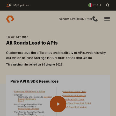
My Updates
IT / IT
2
Vendite +39 80 0826 980
18:02 WEBINAR
All Roads Lead to APIs
Customers love the efficiency and flexibility of APIs, which is why
our vision at Pure Storage is “API-first” for all that we do.
This webinar first aired on 14 giugno 2023