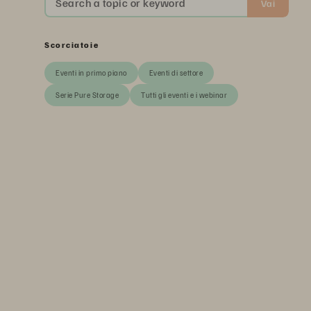
Search a topic or keyword
Vai
Scorciatoie
Eventi in primo piano
Eventi di settore
Serie Pure Storage
Tutti gli eventi e i webinar