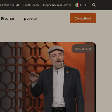
lizzato per l'AI
Trust Center
Opportunità di lavoro
IT / IT
Risorse
pure.ai
Contattaci
TRADESHOW