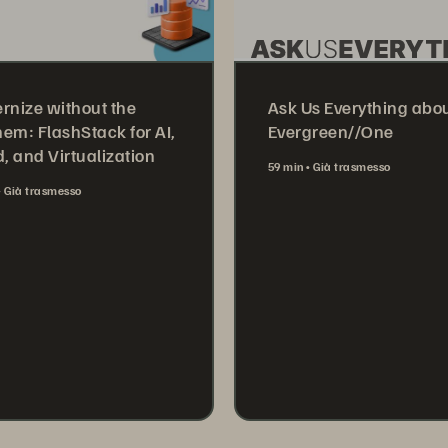
rnize without the
Ask Us Everything abo
em: FlashStack for AI,
Evergreen//One
, and Virtualization
59 min
Già trasmesso
Già trasmesso
Watch Now
tch Now