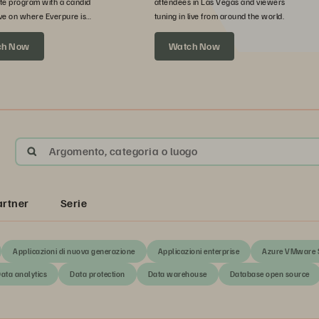
te program with a candid
attendees in Las Vegas and viewers
ve on where Everpure is
tuning in live from around the world.
xt.
ch Now
Watch Now
Argomento, categoria o luogo
artner
Serie
Applicazioni di nuova generazione
Applicazioni enterprise
Azure VMware S
ata analytics
Data protection
Data warehouse
Database open source