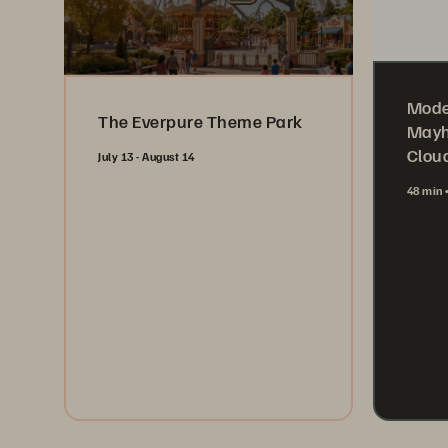
Mode
The Everpure Theme Park
Mayh
Cloud
July 13 - August 14
48 min
Register Now
Wa