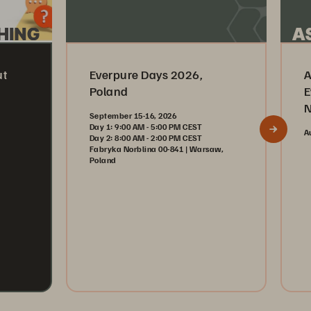
ut
Everpure Days 2026,
A
Poland
E
N
September 15-16, 2026
Day 1: 9:00 AM - 5:00 PM CEST
A
Day 2: 8:00 AM - 2:00 PM CEST
Fabryka Norblina 00-841 | Warsaw,
Poland
Register Now