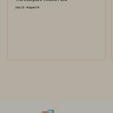
July 13 - August 14
Open the gates and take the ultimate ride through the
Everpure Theme Park. Register today to collect
tokens for a chance to win weekly prizes and unlock
the future of data management!
Register Now