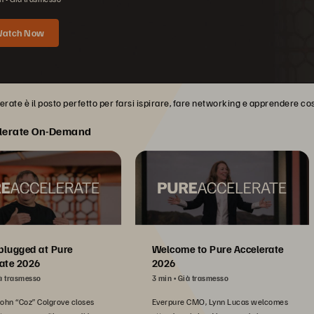
atch Now
rate è il posto perfetto per farsi ispirare, fare networking e apprendere cose
lerate On-Demand
plugged at Pure
Welcome to Pure Accelerate
ate 2026
2026
à trasmesso
3 min
Già trasmesso
John “Coz” Colgrove closes
Everpure CMO, Lynn Lucas welcomes