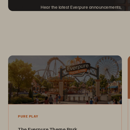
Hear the latest Everpure announcements,
and discover what's next.
PURE PLAY
The Everpure Theme Park