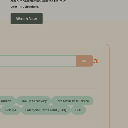
scale, modernization, and the future of
data infrastructure.
Watch Now
Vai
olution
Backup e recovery
Bare Metal as a Service
DevOps
Enterprise Data Cloud (EDC)
ESG