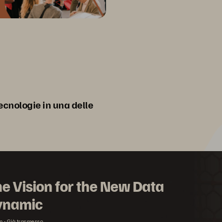
tecnologie in una delle
e Vision for the New Data
ynamic
n
Già trasmesso