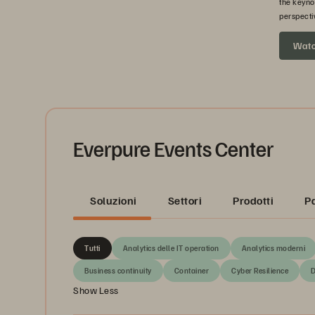
the keyno
perspecti
headed ne
Wat
Everpure Events Center
Soluzioni
Settori
Prodotti
P
Tutti
Analytics delle IT operation
Analytics moderni
Business continuity
Container
Cyber Resilience
D
Show Less