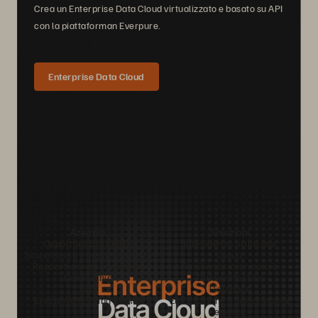
Crea un Enterprise Data Cloud virtualizzato e basato su API
con la piattaforman Everpure.
Enterprise Data Cloud
Azienda
Soluzioni
Opportunità di lavoro
Intelligenza artificiale
Sostenibilità e impatto sociale
Cloud
Rapporti con gli investitori
Resilienza informatica
Leadership
Data protection
Sedi
Database
Executive Briefing Center
Elaborazione a performance
elevate