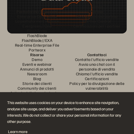
Virtualizzazione
Settori
Piattaforma e prodotti
Partner
Enterprise Data Cloud
Panoramica dei partner
La piattaforma Everpure
Partner Central
Evergreen//One
Certificazioni per i partner
FlashArray
FlashBlade
FlashBlade//EXA
Real-time Enterprise File
Portworx
Risorse
Contattaci
Demo
Contatta l'ufficio vendite
Eventi e webinar
Avvia una chat con il
Annunci di prodotti
personale di vendita
Newsroom
Chiama l'ufficio vendite
Blog
Certificazioni
Storie dei clienti
Policy per la divulgazione delle
Community dei clienti
vulnerabilità
Articolo della knowledge base
This website uses cookies on your device to enhance site navigation,
analyse site usage, and deliver you advertisements based on your
Partecipa alla conversazione
interests. We do not collect or share your personal information for any
Segui tutti i canali social ufficiali di Everpure
other purpose.
Learn more