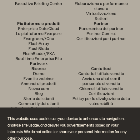
Executive Briefing Center
Elaborazione a performance
elevate
Virtualizzazione
Settori
Piattaforma e prodotti
Partner
Enterprise Data Cloud
Panoramica dei partner
La piattaforma Everpure
Partner Central
Evergreen//One
Certificazioni per i partner
FlashArray
FlashBlade
FlashBlade//EXA
Real-time Enterprise File
Portworx
Risorse
Contattaci
Demo
Contatta l'ufficio vendite
Eventi e webinar
Avvia una chat con il
Annunci di prodotti
personale di vendita
Newsroom
Chiama l'ufficio vendite
Blog
Certificazioni
Storie dei clienti
Policy per la divulgazione delle
Community dei clienti
vulnerabilità
Articolo della knowledge base
This website uses cookies on your device to enhance site navigation,
analyse site usage, and deliver you advertisements based on your
Partecipa alla conversazione
interests. We do not collect or share your personal information for any
Segui tutti i canali social ufficiali di Everpure
other purpose.