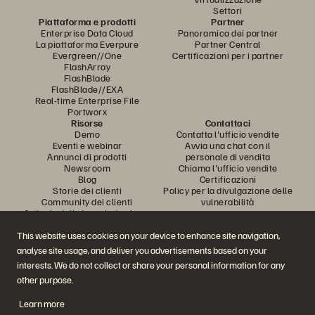
Settori
Piattaforma e prodotti
Partner
Enterprise Data Cloud
Panoramica dei partner
La piattaforma Everpure
Partner Central
Evergreen//One
Certificazioni per i partner
FlashArray
FlashBlade
FlashBlade//EXA
Real-time Enterprise File
Portworx
Risorse
Contattaci
Demo
Contatta l'ufficio vendite
Eventi e webinar
Avvia una chat con il
Annunci di prodotti
personale di vendita
Newsroom
Chiama l'ufficio vendite
Blog
Certificazioni
Storie dei clienti
Policy per la divulgazione delle
Community dei clienti
vulnerabilità
Articolo della knowledge base
This website uses cookies on your device to enhance site navigation,
analyse site usage, and deliver you advertisements based on your
Partecipa alla conversazione
interests. We do not collect or share your personal information for any
Segui tutti i canali social ufficiali di Everpure
other purpose.
Learn more