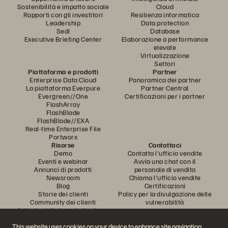
Sostenibilità e impatto sociale
Cloud
Rapporti con gli investitori
Resilienza informatica
Leadership
Data protection
Sedi
Database
Executive Briefing Center
Elaborazione a performance
elevate
Virtualizzazione
Settori
Piattaforma e prodotti
Partner
Enterprise Data Cloud
Panoramica dei partner
La piattaforma Everpure
Partner Central
Evergreen//One
Certificazioni per i partner
FlashArray
FlashBlade
FlashBlade//EXA
Real-time Enterprise File
Portworx
Risorse
Contattaci
Demo
Contatta l'ufficio vendite
Eventi e webinar
Avvia una chat con il
Annunci di prodotti
personale di vendita
Newsroom
Chiama l'ufficio vendite
Blog
Certificazioni
Storie dei clienti
Policy per la divulgazione delle
Community dei clienti
vulnerabilità
Articolo della knowledge base
This website uses cookies on your device to enhance site navigation,