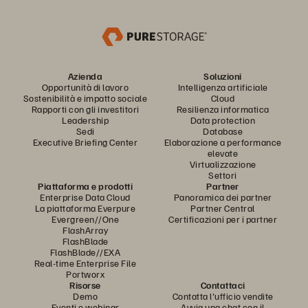
Azienda
Soluzioni
Opportunità di lavoro
Intelligenza artificiale
Sostenibilità e impatto sociale
Cloud
Rapporti con gli investitori
Resilienza informatica
Leadership
Data protection
Sedi
Database
Executive Briefing Center
Elaborazione a performance
elevate
Virtualizzazione
Settori
Piattaforma e prodotti
Partner
Enterprise Data Cloud
Panoramica dei partner
La piattaforma Everpure
Partner Central
Evergreen//One
Certificazioni per i partner
FlashArray
FlashBlade
FlashBlade//EXA
Real-time Enterprise File
Portworx
Risorse
Contattaci
Demo
Contatta l'ufficio vendite
Eventi e webinar
Avvia una chat con il