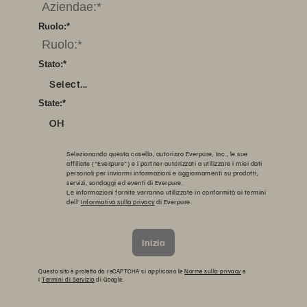
Ruolo:
*
Stato:
*
Select...
State:
*
OH
Selezionando questa casella, autorizzo Everpure, Inc., le sue
affiliate ("Everpure") e i partner autorizzati a utilizzare i miei dati
personali per inviarmi informazioni e aggiornamenti su prodotti,
servizi, sondaggi ed eventi di Everpure.
Le informazioni fornite verranno utilizzate in conformità ai termini
dell'
Informativa sulla privacy
di Everpure.
Inizia
Questo sito è protetto da reCAPTCHA si applicano le
Norme sulla privacy
e
i
Termini di Servizio
di Google.