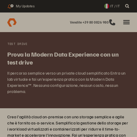
My Updates
IT / IT
2
Vendite +39 80 0826 980
TEST DRIVE
Prova la Modern Data Experience con un
test drive
Il percorso semplice verso un private cloud semplificato Entra un
lab virtuale e fai un'esperienza pratica con la Modern Data
Experience™. Nessuna configurazione, nessun costo, nessun
problema.
Crea l'agilità cloud on-premise con uno storage semplice e agile
che è fornito as-a-service. Semplifica la gestione dello storage per
i workload virtualizzati e containerizzati per ridurre il time-to-
market e accelerare l'innovazione. Fai un'esperienza pratica con