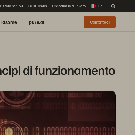
lizzato per l'AI
Trust Center
Opportunità di lavoro
IT / IT
Risorse
pure.ai
Contattaci
ncipi di funzionamento