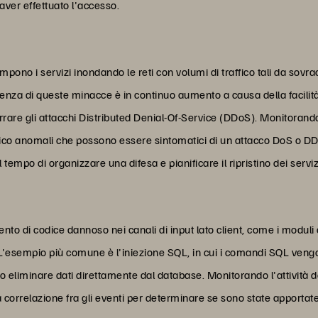
aver effettuato l'accesso.
mpono i servizi inondando le reti con volumi di traffico tali da sovra
za di queste minacce è in continuo aumento a causa della facilità c
sferrare gli attacchi Distributed Denial-Of-Service (DDoS). Monitorando
raffico anomali che possono essere sintomatici di un attacco DoS o DD
tempo di organizzare una difesa e pianificare il ripristino dei serviz
mento di codice dannoso nei canali di input lato client, come i moduli
L'esempio più comune è l'iniezione SQL, in cui i comandi SQL vengono
 eliminare dati direttamente dal database. Monitorando l'attività d
 la correlazione fra gli eventi per determinare se sono state apportat