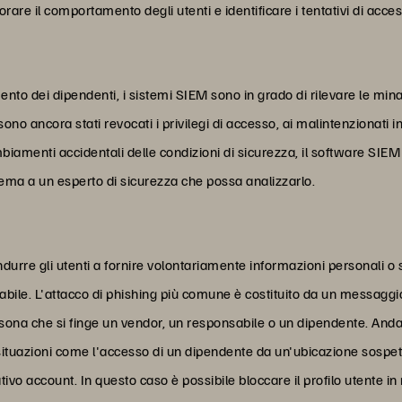
rare il comportamento degli utenti e identificare i tentativi di access
o dei dipendenti, i sistemi SIEM sono in grado di rilevare le minac
sono ancora stati revocati i privilegi di accesso, ai malintenzionati 
cambiamenti accidentali delle condizioni di sicurezza, il software SIE
lema a un esperto di sicurezza che possa analizzarlo.
indurre gli utenti a fornire volontariamente informazioni personali 
idabile. L'attacco di phishing più comune è costituito da un messagg
ona che si finge un vendor, un responsabile o un dipendente. Andan
situazioni come l'accesso di un dipendente da un'ubicazione sospett
ivo account. In questo caso è possibile bloccare il profilo utente 