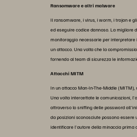
Ransomware e altri malware
Il ransomware, i virus, i worm, i trojan e 
ed eseguire codice dannoso. La migliore dif
monitoraggio necessarie per interpretare i
un attacco. Una volta che la compromission
fornendo al team di sicurezza le informazi
Attacchi MITM
In un attacco Man-In-The-Middle (MITM), u
Una volta intercettate le comunicazioni, l'
attraverso lo sniffing delle password all'i
da posizioni sconosciute possono essere u
identificare l'autore della minaccia prima c