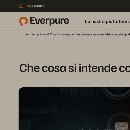
My Updates
La nostra piattaform
Knowledge base di Pure
Che cosa si intende con SIEM? Definizione e principi 
Che cosa si intende c