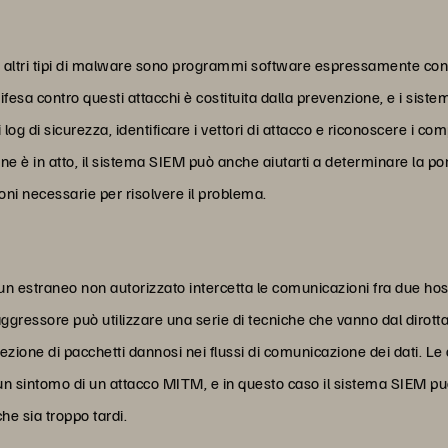
gli altri tipi di malware sono programmi software espressamente concep
esa contro questi attacchi è costituita dalla prevenzione, e i sistem
 log di sicurezza, identificare i vettori di attacco e riconoscere i 
e è in atto, il sistema SIEM può anche aiutarti a determinare la po
oni necessarie per risolvere il problema.
n estraneo non autorizzato intercetta le comunicazioni fra due hos
aggressore può utilizzare una serie di tecniche che vanno dal dirott
niezione di pacchetti dannosi nei flussi di comunicazione dei dati. L
n sintomo di un attacco MITM, e in questo caso il sistema SIEM può 
he sia troppo tardi.