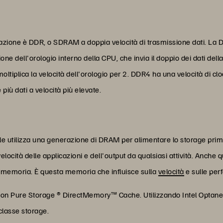
ione è DDR, o SDRAM a doppia velocità di trasmissione dati. La DD
ione dell'orologio interno della CPU, che invia il doppio dei dati de
ltiplica la velocità dell'orologio per 2. DDR4 ha una velocità di clo
iù dati a velocità più elevate.
e utilizza una generazione di DRAM per alimentare lo storage prim
velocità delle applicazioni e dell'output da qualsiasi attività. Anche
la memoria. È questa memoria che influisce sulla
velocità
e sulle per
M con Pure Storage ® DirectMemory™ Cache. Utilizzando Intel Optan
classe storage.