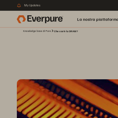
My Updates
La nostra piattaform
Knowledge base di Pure
Che cos'è la DRAM?