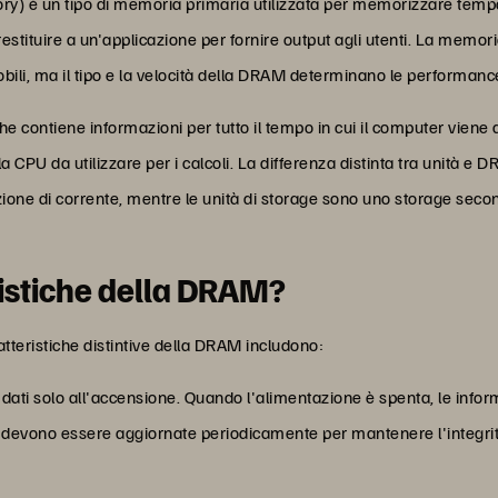
è un tipo di memoria primaria utilizzata per memorizzare tempo
restituire a un'applicazione per fornire output agli utenti. La mem
obili, ma il tipo e la velocità della DRAM determinano le performanc
e contiene informazioni per tutto il tempo in cui il computer viene 
la CPU da utilizzare per i calcoli. La differenza distinta tra unità
zione di corrente, mentre le unità di storage sono uno storage seco
ristiche della DRAM?
tteristiche distintive della DRAM includono:
dati solo all'accensione. Quando l'alimentazione è spenta, le inf
 devono essere aggiornate periodicamente per mantenere l'integrit