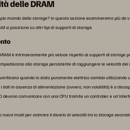
ità delle DRAM
mpio mondo dello storage? In questa sezione esamineremo più da vic
si posiziona su altri tipi di supporti di storage.
onto
 DRAM è intrinsecamente più veloce rispetto ai supporti di storage
te impediscono allo storage persistente di raggiungere le velocità dei
i verificano quando lo stato puramente elettrico cambia utilizzando 
i dati in assenza di alimentazione (ovvero, non volatilità) è a discap
DD devono comunicare con una CPU tramite un controller e un'interf
 nuovi modi per colmare il divario di velocità tra lo storage seconda