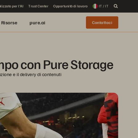
lizzato per l'AI
Trust Center
Opportunità di lavoro
IT / IT
Risorse
pure.ai
Contattaci
ampo con Pure Storage
zione e il delivery di contenuti