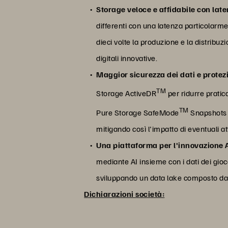
Storage veloce e affidabile con late
differenti con una latenza particolarme
dieci volte la produzione e la distribuz
digitali innovative.
Maggior sicurezza dei dati e prote
TM
Storage ActiveDR
per ridurre prati
TM
Pure Storage SafeMode
Snapshots c
mitigando così l'impatto di eventuali 
Una piattaforma per l'innovazione 
mediante AI insieme con i dati dei gioca
sviluppando un data lake composto dai d
Dichiarazioni società: