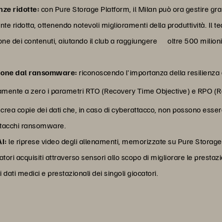
nze ridotte:
con Pure Storage Platform, il Milan può ora gestire grand
nte ridotta, ottenendo notevoli miglioramenti della produttività. Il
ione dei contenuti, aiutando il club a raggiungere oltre 500 milioni 
zione dal ransomware:
riconoscendo l'importanza della resilienza 
camente a zero i parametri RTO (Recovery Time Objective) e RPO (R
rea copie dei dati che, in caso di cyberattacco, non possono essere
attacchi ransomware.
AI:
le riprese video degli allenamenti, memorizzate su Pure Storag
tori acquisiti attraverso sensori allo scopo di migliorare le prestazio
ati medici e prestazionali dei singoli giocatori.