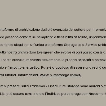
taforma di archiviazione dati più avanzata del settore per memorizz
nde possono contare su semplicità e flessibilità assolute, risparmi
sperienza cloud con un'unica piattaforma Storage as-a-Service unif
sulla nostra architettura Evergreen che evolve di pari passo con le 
titi. I nostri clienti aumentano attivamente la propria capacità e pot
nio e l'impatto energetico. Pure è orgogliosa di essere una realtà c
Per ulteriori informazioni:
www.purestorage.com/it/
.
archi presenti sulla Trademark List di Pure Storage sono marchi o ma
rk List può essere consultata all'indirizzo purestorage.com/trademar