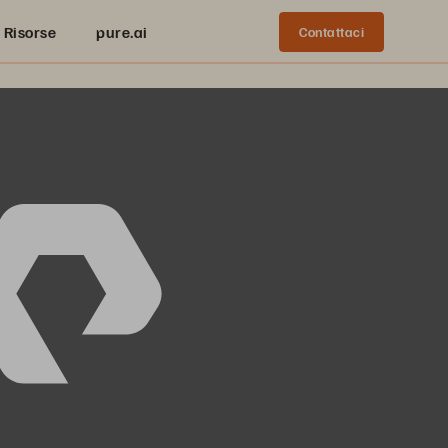
Risorse
pure.ai
Contattaci