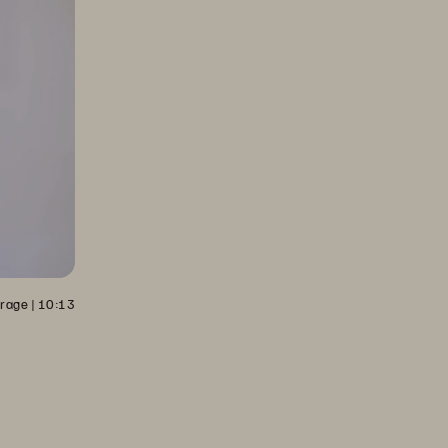
orage
 | 
10:13