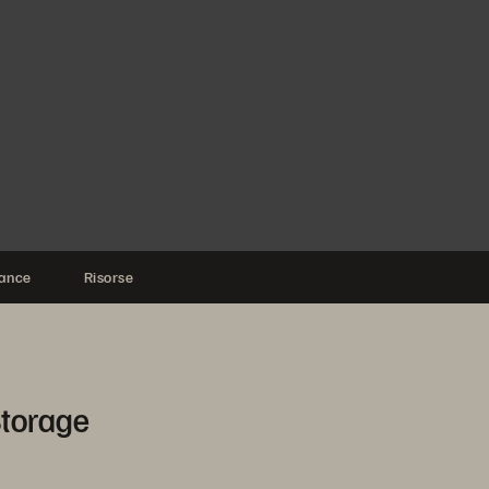
ance
Risorse
Storage