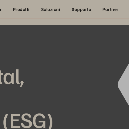
a
Prodotti
Soluzioni
Supporto
Partner
al,
 (ESG)