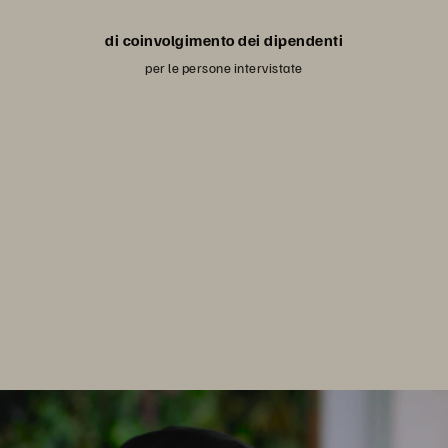
di coinvolgimento dei dipendenti
per le persone intervistate
uo data center più sostenibile con P
bilità è integrata nella filosofia, negli obiettivi e nelle attività azi