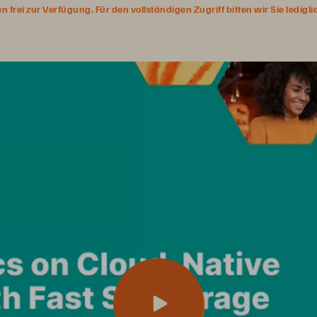
rei zur Verfügung. Für den vollständigen Zugriff bitten wir Sie ledigl