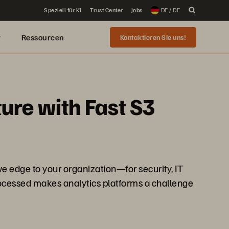
Speziell für KI
Trust Center
Jobs
DE / DE
r
Ressourcen
Kontaktieren Sie uns!
ure with Fast S3
ive edge to your organization—for security, IT
ocessed makes analytics platforms a challenge