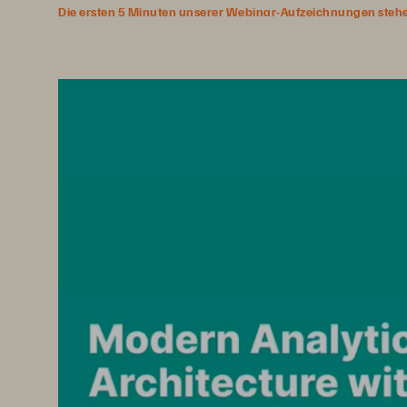
Die ersten 5 Minuten unserer Webinar-Aufzeichnungen stehen f