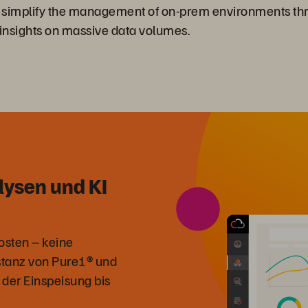
nd simplify the management of on-prem environments thr
insights on massive data volumes.
lysen und KI
osten – keine
nstanz von Pure1® und
n der Einspeisung bis