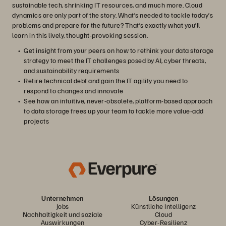
sustainable tech, shrinking IT resources, and much more. Cloud
dynamics are only part of the story. What’s needed to tackle today’s
problems and prepare for the future? That’s exactly what you’ll
learn in this lively, thought-provoking session.
Get insight from your peers on how to rethink your data storage
strategy to meet the IT challenges posed by AI, cyber threats,
and sustainability requirements
Retire technical debt and gain the IT agility you need to
respond to changes and innovate
See how an intuitive, never-obsolete, platform-based approach
to data storage frees up your team to tackle more value-add
projects
Unternehmen
Lösungen
Jobs
Künstliche Intelligenz
Nachhaltigkeit und soziale
Cloud
Auswirkungen
Cyber-Resilienz