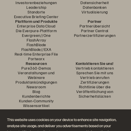
Investorenbeziehungen
Datensicherheit
Leadership
Datenbanken
Standorte
Virtualisierung
Executive Briefing Center
Plattform und Produkte
Partner
Enterprise Data Cloud
Partnerübersicht
Die Everpure-Plattform
Partner Central
Evergreen//One
Partnerzertifizierungen
FlashArray
FlashBlade
FlashBlade//EXA
Real-time Enterprise File
Portworx
Ressourcen
Kontaktieren Sie uns!
Pure360-Demos
Vertrieb kontaktieren
Veranstaltungen und
Sprechen Sie mit uns
Webinare
Vertrieb anrufen
Produktankündigungen
Zertifizierungen
Newsroom
Richtlinie über die
Blog
Veröffentlichung von
Kundenberichte
Sicherheitslücken
Kunden-Community
Wissensartikel
This website uses cookies on your device to enhance site navigation,
Diskutiere mit
analyse site usage, and deliver you advertisements based on your
Folgen Sie den Everpure Social Media Kanälen