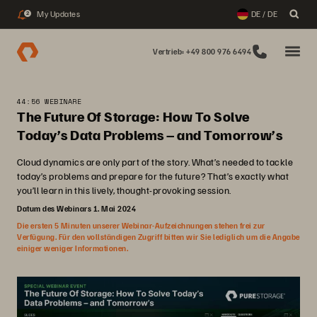
My Updates
DE / DE
2
Vertrieb: +49 800 976 6494
44:56 WEBINARE
The Future Of Storage: How To Solve
Today’s Data Problems – and Tomorrow’s
Cloud dynamics are only part of the story. What’s needed to tackle
today’s problems and prepare for the future? That’s exactly what
you’ll learn in this lively, thought-provoking session.
Datum des Webinars 1. Mai 2024
Die ersten 5 Minuten unserer Webinar-Aufzeichnungen stehen frei zur
Verfügung. Für den vollständigen Zugriff bitten wir Sie lediglich um die Angabe
einiger weniger Informationen.