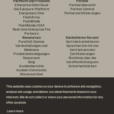
Plattform und Produkte
Partner
Enterprise Data Cloud
Partnerübersicht
Die Everpure-Plattform
Partner Central
Evergreen//One
Partnerzertifizierungen
FlashArray
FlashBlade
FlashBlade//EXA
Real-time Enterprise File
Portworx
Ressourcen
Kontaktieren Sie uns!
Pure360-Demos
Vertrieb kontaktieren
Veranstaltungen und
Sprechen Sie mit uns
Webinare
Vertrieb anrufen
Produktankündigungen
Zertifizierungen
Newsroom
Richtlinie über die
Blog
Veröffentlichung von
Kundenberichte
Sicherheitslücken
Kunden-Community
Wissensartikel
This website uses cookies on your device to enhance site navigation,
Diskutiere mit
analyse site usage, and deliver you advertisements based on your
Folgen Sie den Everpure Social Media Kanälen
interests. We do not collect or share your personal information for any
other purpose.
Learn more