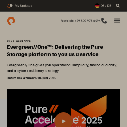
My Updates
DE / DE
2
Vertrieb: +49 800 976 6494
8:26 WEBINARE
Evergreen//One™: Delivering the Pure
Storage platform to you as a service
Evergreen//One gives you operational simplicity, financial clarity,
and a cyber resiliency strategy.
Datum des Webinars 18. Juni 2025