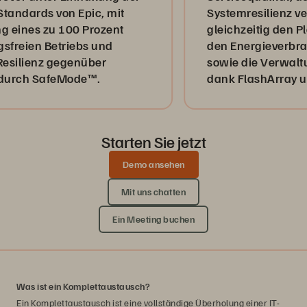
ds von Epic, mit
Systemresilienz verbess
s zu 100 Prozent
gleichzeitig den Platzbe
n Betriebs und
den Energieverbrauch d
enz gegenüber
sowie die Verwaltung ve
 SafeMode™.
dank FlashArray und Eve
Starten Sie jetzt
Demo ansehen
Mit uns chatten
Ein Meeting buchen
Was ist ein Komplettaustausch?
Ein Komplettaustausch ist eine vollständige Überholung einer IT-