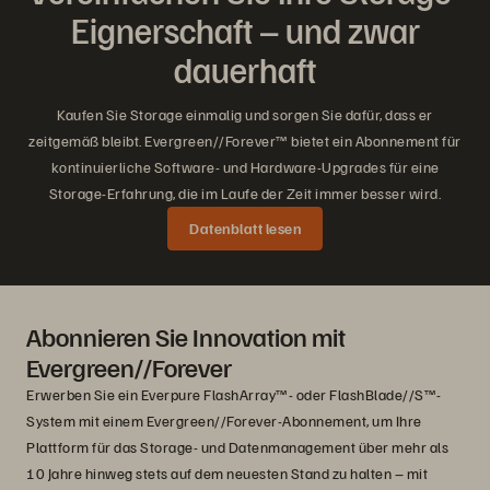
Eignerschaft – und zwar
dauerhaft
Kaufen Sie Storage einmalig und sorgen Sie dafür, dass er
zeitgemäß bleibt. Evergreen//Forever™ bietet ein Abonnement für
kontinuierliche Software- und Hardware-Upgrades für eine
Storage-Erfahrung, die im Laufe der Zeit immer besser wird.
Datenblatt lesen
Abonnieren Sie Innovation mit
Evergreen//Forever
Erwerben Sie ein Everpure FlashArray™- oder FlashBlade//S™-
System mit einem Evergreen//Forever-Abonnement, um Ihre
Plattform für das Storage- und Datenmanagement über mehr als
10 Jahre hinweg stets auf dem neuesten Stand zu halten – mit