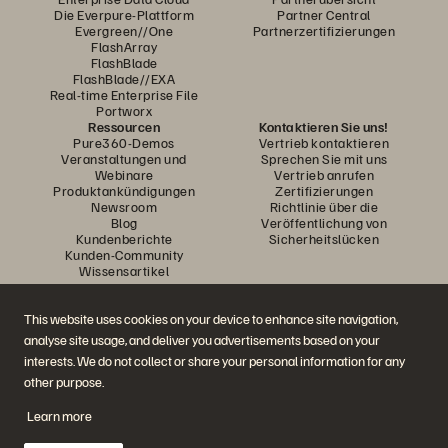
Die Everpure-Plattform
Partner Central
Evergreen//One
Partnerzertifizierungen
FlashArray
FlashBlade
FlashBlade//EXA
Real-time Enterprise File
Portworx
Ressourcen
Kontaktieren Sie uns!
Pure360-Demos
Vertrieb kontaktieren
Veranstaltungen und
Sprechen Sie mit uns
Webinare
Vertrieb anrufen
Produktankündigungen
Zertifizierungen
Newsroom
Richtlinie über die
Blog
Veröffentlichung von
Kundenberichte
Sicherheitslücken
Kunden-Community
Wissensartikel
This website uses cookies on your device to enhance site navigation,
Diskutiere mit
analyse site usage, and deliver you advertisements based on your
Folgen Sie den Everpure Social Media Kanälen
interests. We do not collect or share your personal information for any
other purpose.
Learn more
© 2026 Everpure, Inc. Alle Rechte vorbehalten.