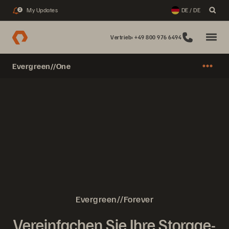
My Updates
DE / DE
2
Vertrieb: +49 800 976 6494
Evergreen//One
Evergreen//Forever
Vereinfachen Sie Ihre Storage-