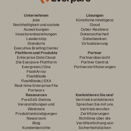
Unternehmen
Lösungen
Jobs
Künstliche Intelligenz
Nachhaltigkeit und soziale
Cloud
Auswirkungen
Cyber-Resilienz
Investorenbeziehungen
Datensicherheit
Leadership
Datenbanken
Standorte
Virtualisierung
Executive Briefing Center
Plattform und Produkte
Partner
Enterprise Data Cloud
Partnerübersicht
Die Everpure-Plattform
Partner Central
Evergreen//One
Partnerzertifizierungen
FlashArray
FlashBlade
FlashBlade//EXA
Real-time Enterprise File
Portworx
Ressourcen
Kontaktieren Sie uns!
Pure360-Demos
Vertrieb kontaktieren
Veranstaltungen und
Sprechen Sie mit uns
Webinare
Vertrieb anrufen
Produktankündigungen
Zertifizierungen
Newsroom
Richtlinie über die
Blog
Veröffentlichung von
Kundenberichte
Sicherheitslücken